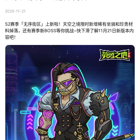
2025-11-21
S2赛季「无序街区」上新啦！天空之境限时新增稀有坐骑和珍贵材
料掉落，还有赛季新BOSS等你挑战~快下滑了解11月21日新版本内
容吧！