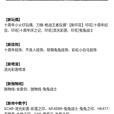
【新玩偶】
十周年小火仔玩偶、刀锋-枪战王者玩偶“【新印花】印花|十周年纪
念、印花|十周年庆之记、印花|流光彩莲、印花|兔兔战士
【新挂饰】
十周年挂饰、不良人挂饰、软萌兔兔挂饰、彩虹小白马挂饰
【新喷漆】
流光彩莲喷漆
【新抛物线】
抛物线-龙泉剑、抛物线-兔兔战士
【新命中数字】
SCAR-流光彩莲-彩莲之印、M14EBR-兔兔战士-兔兔之印、HK417-
天暗星-大帅之印、G36-李星云-龙泉之印