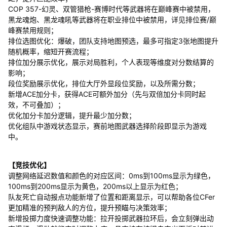
COP 357-幻灵、双管猎枪-赛博时代等武器将在巅峰赛中被禁用，
黑龙魂炮、黑龙魂吼等武器将在职业排位中被禁用，详见排位赛/巅
峰赛禁用规则；
排位选图优化：爆破，团队支持地图预选，最多可指定3张地图提升
随机概率，缩短开赛流程；
排位加分展示优化，展示对局胜利，个人表现等维度对分数结算的
影响；
段位奖励展示优化，排位大厅外显段位奖励，以及所需分数；
新增ACE加分卡，获得ACE可额外加分（先与双倍加分卡同时起
效，不可叠加）；
优化加分卡加分逻辑，提升最少加分数；
优化组队中游戏状态显示，赛前地图武器选择阶段即显示为游戏
中。
【竞技优化】
调整网络延迟数值和颜色的对应区间：0ms到100ms显示为绿色，
100ms到200ms显示为黄色，200ms以上显示为红色；
队友死亡自动报点功能新增了位置和距离显示，可以帮助各位CFer
更加精准的预判敌人的方位，提升预瞄与决策效率；
新增投掷力度快速调整功能：拉开投掷武器拉环后，会立刻弹出动