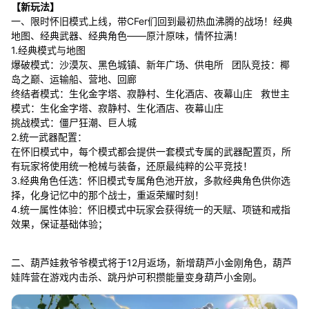
【新玩法】
一、限时怀旧模式上线，带CFer们回到最初热血沸腾的战场！经典
地图、经典武器、经典角色——原汁原味，情怀拉满！
1.经典模式与地图
爆破模式：沙漠灰、黑色城镇、新年广场、供电所 团队竞技：椰
岛之巅、运输船、营地、回廊
终结者模式：生化金字塔、寂静村、生化酒店、夜幕山庄 救世主
模式：生化金字塔、寂静村、生化酒店、夜幕山庄
挑战模式：僵尸狂潮、巨人城
2.统一武器配置：
在怀旧模式中，每个模式都会提供一套模式专属的武器配置页，所
有玩家将使用统一枪械与装备，还原最纯粹的公平竞技！
3.经典角色任选：怀旧模式专属角色池开放，多款经典角色供你选
择，化身记忆中的那个战士，重返荣耀时刻！
4.统一属性体验：怀旧模式中玩家会获得统一的天赋、项链和戒指
效果，保证基础体验；
二、葫芦娃救爷爷模式将于12月返场，新增葫芦小金刚角色，葫芦
娃阵营在游戏内击杀、跳丹炉可积攒能量变身葫芦小金刚。