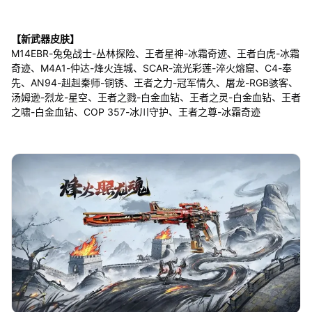
【新武器皮肤】
M14EBR-兔兔战士-丛林探险、王者星神-冰霜奇迹、王者白虎-冰霜
奇迹、M4A1-仲达-烽火连城、SCAR-流光彩莲-淬火熔窟、C4-奉
先、AN94-赳赳秦师-铜锈、王者之力-冠军情久、屠龙-RGB骇客、
汤姆逊-烈龙-星空、王者之戮-白金血钻、王者之灵-白金血钻、王者
之啸-白金血钻、COP 357-冰川守护、王者之尊-冰霜奇迹