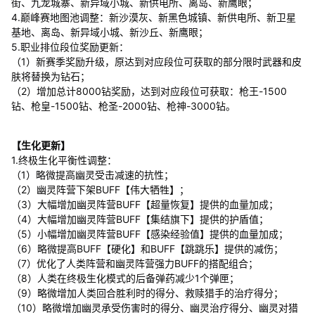
街、九龙城寨、新异域小城、新供电所、离岛、新鹰眼；
4.巅峰赛地图池调整：新沙漠灰、新黑色城镇、新供电所、新卫星
基地、离岛、新异域小城、新沙丘、新鹰眼；
5.职业排位段位奖励更新：
（1）新赛季奖励升级，原达到对应段位可获取的部分限时武器和皮
肤将替换为钻石；
（2）增加总计8000钻奖励，达到对应段位可获取：枪王-1500
钻、枪皇-1500钻、枪圣-2000钻、枪神-3000钻。
【生化更新】
1.终极生化平衡性调整：
（1）略微提高幽灵受击减速的抗性；
（2）幽灵阵营下架BUFF【伟大牺牲】；
（3）大幅增加幽灵阵营BUFF【超量恢复】提供的血量加成；
（4）大幅增加幽灵阵营BUFF【集结旗下】提供的护盾值；
（5）小幅增加幽灵阵营BUFF【感染经验值】提供的血量加成；
（6）略微提高BUFF【硬化】和BUFF【跳跳乐】提供的减伤；
（7）优化了人类阵营和幽灵阵营强力BUFF的搭配组合；
（8）人类在终极生化模式的后备弹药减少1个弹匣；
（9）略微增加人类回合胜利时的得分、救赎猎手的治疗得分；
（10）略微增加幽灵承受伤害时的得分、幽灵治疗得分、幽灵对猎