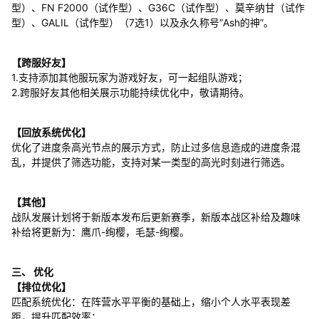
型）、FN F2000（试作型）、G36C（试作型）、莫辛纳甘（试作
型）、GALIL（试作型）（7选1）以及永久称号“Ash的神”。
【跨服好友】
1.支持添加其他服玩家为游戏好友，可一起组队游戏；
2.跨服好友其他相关展示功能持续优化中，敬请期待。
【回放系统优化】
优化了进度条高光节点的展示方式，防止过多信息造成的进度条混
乱，并提供了筛选功能，支持对某一类型的高光时刻进行筛选。
【其他】
战队发展计划将于新版本发布后更新赛季，新版本战区补给及趣味
补给将更新为：鹰爪-绚樱，毛瑟-绚樱。
三、 优化
【排位优化】
匹配系统优化：在阵营水平平衡的基础上，缩小个人水平表现差
距，提升匹配效率；