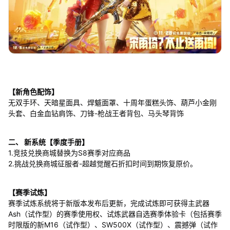
【新角色配饰】
无双手环、天暗星面具、焊魃面罩、十周年蛋糕头饰、葫芦小金刚
头套、白金血钻肩饰、刀锋-枪战王者背包、马头琴背饰
二、 新系统【季度手册】
1.竞技兑换商城替换为S8赛季对应商品
2.挑战兑换商城征服者-超越觉醒石折扣时间到期恢复原价。
【赛季试炼】
赛季试炼系统将于新版本发布后更新，完成试炼即可获得主武器
Ash（试作型）的赛季使用权、试炼武器自选赛季体验卡（包括赛季
时限版的新M16（试作型）、SW500X（试作型）、震撼弹（试作