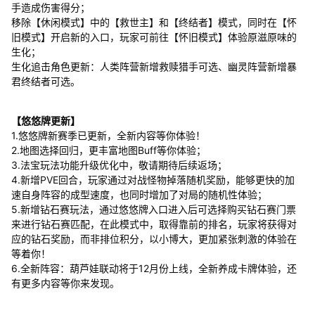
手造成伤害得分；
移除【休闲模式】中的【救世主】和【终结者】模式，同时在【怀
旧模式】开启新的入口，玩家可前往【怀旧模式】体验原滋原味的
生化；
生化追击角色更新：人类阵营新增救赎猎手可选、幽灵阵营新增暴
君终结者可选。
【悠悠牌更新】
1.悠悠牌新赛季已更新，全新内容等你体验！
2.地图选择回归，更丰富地图Buff等你体验；
3.法宝玩法功能升级优化中，敬请期待后续返场；
4.新增PVE回合，玩家通过对战怪物掉落随机奖励，能够更快的加
速自身阵容的成型速度，也同时增加了对局的随机性体验；
5.新增钻石赛玩法，通过悠悠牌入口进入后可选择购买钻石赛门票
来进行钻石赛匹配，在此模式中，取得靠前的排名，玩家将获得对
应的钻石奖励，而非排位积分，以小博大，更加紧张刺激的体验在
等着你！
6.全新阵容：葫芦娃联动将于12月份上线，全新养成卡牌体验，还
有更多内容等你来发现。