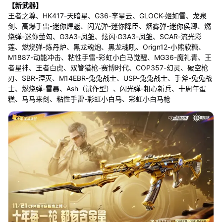
【新武器】
王者之尊、HK417-天暗星、G36-李星云、GLOCK-姬如雪、龙泉
剑、高爆手雷-迷你焊魃、闪光弹-迷你降臣、烟雾弹-迷你侯卿、燃
烧弹-迷你萤勾、G3A3-凤雏、炫闪·G3A3-凤雏、SCAR-流光彩
莲、燃烧弹-炼丹炉、黑龙魂炮、黑龙魂吼、Orign12-小熊软糖、
M1887-动能冲击、粘性手雷-彩虹小白马觉醒、MG36-魔礼青、王
者星神、王者白虎、双管猎枪-赛博时代、COP357-幻灵、破空枪
刃、SBR-湮灭、M14EBR-兔兔战士、USP-兔兔战士、手斧-兔兔战
士、燃烧弹-雷暴、Ash（试作型）、闪光弹-粗心新兵、十周年蛋
糕、马马来剑、粘性手雷-彩虹小白马、彩虹小白马枪