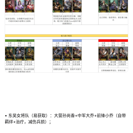
• 东吴女将队（易获取）：大营孙尚香+中军大乔+前锋小乔（自带
羁绊+治疗，减伤兵损）；