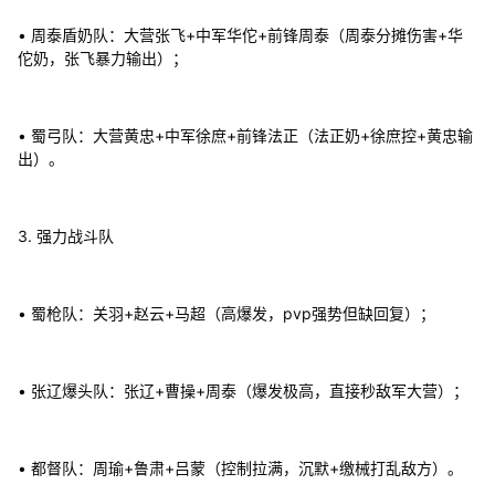
• 周泰盾奶队：大营张飞+中军华佗+前锋周泰（周泰分摊伤害+华
佗奶，张飞暴力输出）；
• 蜀弓队：大营黄忠+中军徐庶+前锋法正（法正奶+徐庶控+黄忠输
出）。
3. 强力战斗队
• 蜀枪队：关羽+赵云+马超（高爆发，pvp强势但缺回复）；
• 张辽爆头队：张辽+曹操+周泰（爆发极高，直接秒敌军大营）；
• 都督队：周瑜+鲁肃+吕蒙（控制拉满，沉默+缴械打乱敌方）。