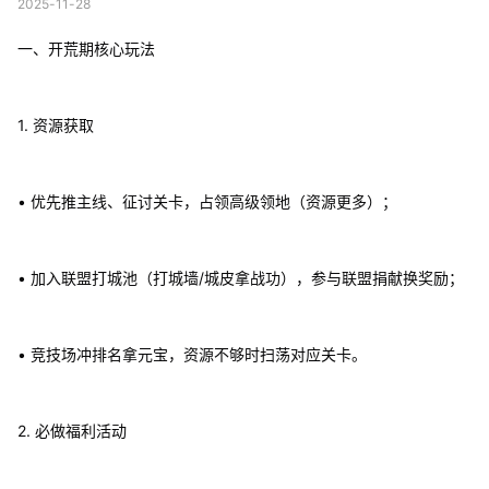
2025-11-28
一、开荒期核心玩法
1. 资源获取
• 优先推主线、征讨关卡，占领高级领地（资源更多）；
• 加入联盟打城池（打城墙/城皮拿战功），参与联盟捐献换奖励；
• 竞技场冲排名拿元宝，资源不够时扫荡对应关卡。
2. 必做福利活动