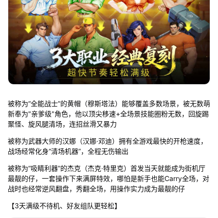
被称为“全能战士”的黄帽（穆斯塔法）能够覆盖多数场景，被无数萌
新奉为"亲爹级"角色，他以顶尖移速+全场景技能圈粉无数，回旋踢
聚怪、旋风腿清场，连招丝滑又暴力
被称为武器大师的汉娜（汉娜·邓迪）拥有全游戏最快的开枪速度，
战场经常化身“清场机器”，全程无伤输出
被称为“吸睛利器”的杰克（杰克·特里克）首发当天就能成为街机厅
最靓的仔，一套操作下来满屏特效，哪怕是新手也能Carry全场，对
战时也经常逆风翻盘，秀翻全场，用操作实力成为最靓的仔
【3天满级不待机、好友组队更轻松】