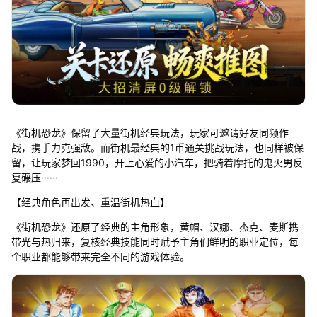
《街机恐龙》保留了大量街机经典玩法，玩家可邀请好友同频作
战，携手力克强敌。而街机最经典的1币通关挑战玩法，也同样被保
留，让玩家梦回1990，开上心爱的小汽车，把骑着摩托的鬼火男反
复碾压······
【经典角色再出发、重温街机热血】
《街机恐龙》还原了经典的主角形象，黄帽、汉娜、杰克、麦斯携
带光与热归来，复核经典技能同时赋予主角们鲜明的职业定位，每
个职业都能够带来完全不同的游戏体验。