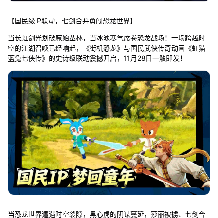
【国民级IP联动，七剑合并勇闯恐龙世界】
当长虹剑光划破原始丛林，当冰魄寒气席卷恐龙战场！一场跨越时
空的江湖召唤已经响起，《街机恐龙》与国民武侠传奇动画《虹猫
蓝兔七侠传》的史诗级联动震撼开启，11月28日一触即发！
当恐龙世界遭遇时空裂隙，黑心虎的阴谋蔓延，莎丽被掳、七剑合