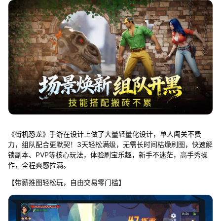
《街机恐龙》手游在设计上做了大量轻量化设计，单人闯关不费
力，组队配合更默契！3天轻松满级，无需长时间枯燥刷图，快速解
锁副本、PVP等核心玩法，体验刷宝乐趣，新手不迷茫，高手秀操
作，全程爽感拉满。
【带薪推图轻松玩，自由交易零门槛】