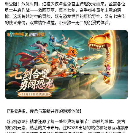
璧受阻！危急时刻，虹猫少侠与蓝兔宫主跨越次元而来，亟需各位
勇士并肩作战——救回莎丽、集齐七剑，亲手弥补童年未竟的遗
憾！这场跨越时空的冒险，既有恐龙世界的原始野性，又有七侠传
的侠义豪情，双重情怀碰撞，带来独一无二的沉浸式体验。
【轻松连招、传承与革新并存的游戏体验】
《街机恐龙》精准还原了每一处经典场景细节：斑驳的墙体、复古
的街机元素、熟悉的关卡布局，连BOSS出场的站位和场景互动都原