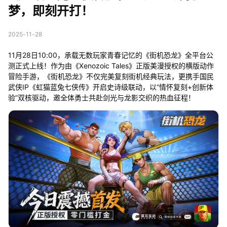
梦，即刻开打！
2025-11-28
11月28日10:00，承载无数玩家青春记忆的《街机恐龙》全平台公
测正式上线！作为由《Xenozoic Tales》正版美漫授权的横版动作
冒险手游，《街机恐龙》不仅完美复刻街机经典玩法，更携手国民
武侠IP《虹猫蓝兔七侠传》开启史诗级联动，以“情怀复刻+创新体
验”双核驱动，邀全体勇士共赴剑光与龙影交织的热血征程！