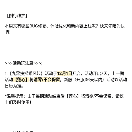
【例行维护】
本周又有哪些BUG修复、体验优化和新内容上线呢？快来先睹为快
吧！
>>>活动玩法篇>>>;
1.【九霄扶摇乘风起】活动于
12月1日
开启，活动开启7天，上一期
活动
【莲心】
将
清零/不会保留
，新服（开服36天以内）活动以活动
日历为准。
*温馨提示：由于每期活动结束后【莲心】将清零/不会保留，请侠
士们及时使用！