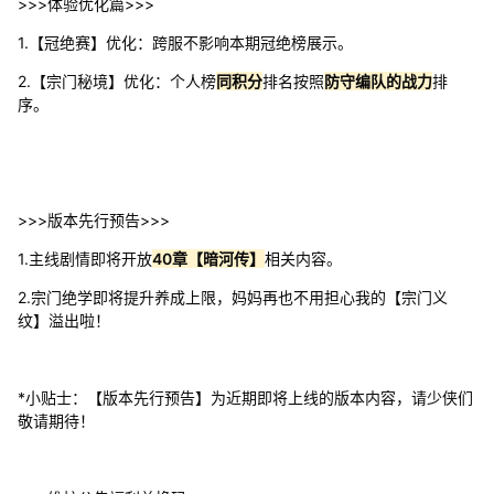
>>>体验优化篇>>>
1.【冠绝赛】优化：跨服不影响本期冠绝榜展示。
2.【宗门秘境】优化：个人榜
同积分
排名按照
防守编队的战力
排
序。
>>>版本先行预告>>>
1.主线剧情即将开放
40章【暗河传】
相关内容。
2.宗门绝学即将提升养成上限，妈妈再也不用担心我的【宗门义
纹】溢出啦！
*小贴士：【版本先行预告】为近期即将上线的版本内容，请少侠们
敬请期待！