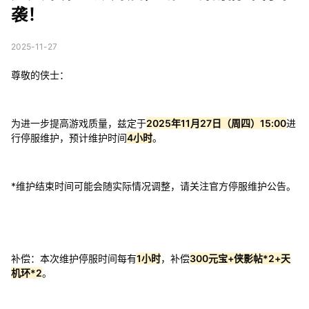
袭！
2025-11-27
尊敬的侠士：
为进一步提高游戏质量，兹定于
2025年11月27日（周四）15:00
进
行停服维护，预计维护时间
4小时
。
*维护结束时间可能会随实际情况调整，请关注官方停服维护公告。
补偿：本次维护停服时间每有
1小时
，补偿
300元宝+侠影帖*2+天
机环*2
。