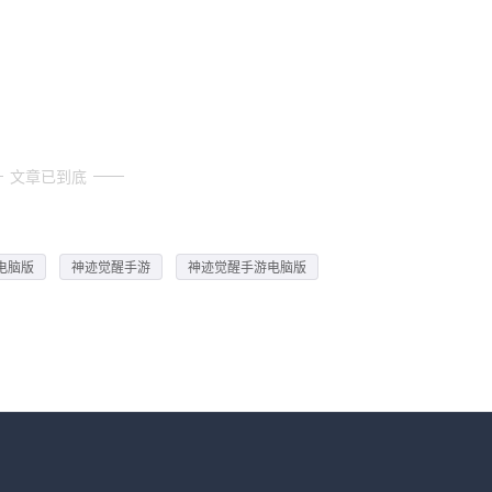
文章已到底
电脑版
神迹觉醒手游
神迹觉醒手游电脑版