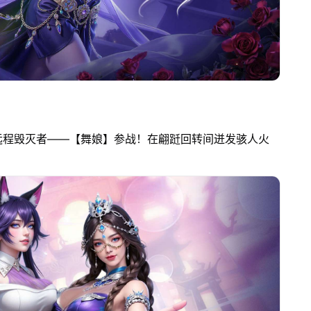
远程毁灭者——【舞娘】参战！在翩跹回转间迸发骇人火