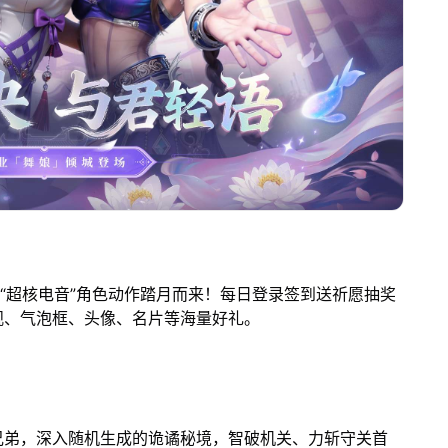
、“超核电音”角色动作踏月而来！每日登录签到送祈愿抽奖
观、气泡框、头像、名片等海量好礼。
兄弟，深入随机生成的诡谲秘境，智破机关、力斩守关首