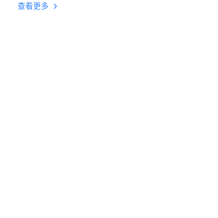
台挂机 按键设置教程
查看更多