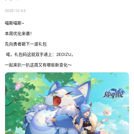
2025-12-03
喵斯喵斯~
本周优化来袭！
先向勇者砸下一波礼包
喏，礼包码这就双手递上：2EOIZU，
一起来扒一扒这周又有哪些新变化～