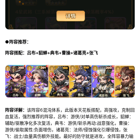
●阵容推荐：
阵容搭配：吕布+貂蝉+典韦+曹操+诸葛亮+张飞
阵容详解：
该阵容6混沌体系，此版本天花板搭配，高强攻，克制回
血复活，强烈推荐的阵容，吕布：游侠/对单高伤斩杀成长，貂蝉：
辅助/驱散净化多次复活，典韦：游侠/斩杀再动:战意强化，曹操：
游侠/偷取属性:负面增伤，诸葛亮：法师/侵蚀强化引爆侵蚀，张
飞：战士/血量真伤额外技能。最好的防守就是进攻，全阵容暴力输