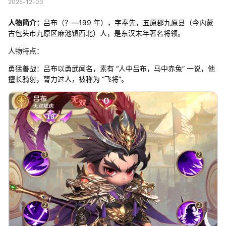
2025-12-03
人物简介：
吕布（？—199 年），字奉先，五原郡九原县（今内蒙
古包头市九原区麻池镇西北）人，是东汉末年著名将领。
人物特点：
勇猛善战：吕布以勇武闻名，素有 “人中吕布，马中赤兔” 一说，他
擅长骑射，膂力过人，被称为 “飞将”。