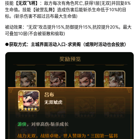
技能
【无双飞将】
：敌方每次有角色死亡,获得1层[无双]并回复8%
生命值。技能【破罡乱舞】造成伤害后能斩杀生命低于10%的目
标。(斩杀伤害不超过吕布最大生命值)
被动效果：“无双”攻击提升15%,防御提升15%,抗控提升20%。最大
可叠加10层(不会被驱散和偷取)
●获取方式：主城界面活动入口-求贤阁（或限时活动也会投放）