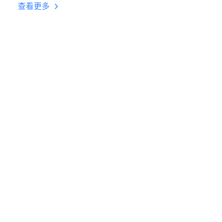
台挂机 按键设置教程
查看更多