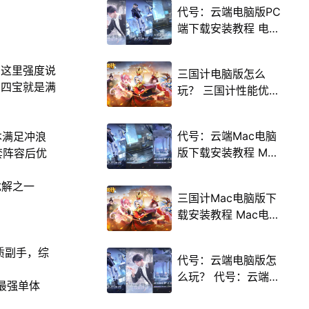
代号：云端电脑版PC
端下载安装教程 电脑
版怎么玩代号：云端
攻略
）这里强度说
三国计电脑版怎么
，四宝就是满
玩？ 三国计性能优化
240高帧 游戏多开
后台挂机 按键设置教
代号：云端Mac电脑
本满足冲浪
程
版下载安装教程 Mac
套阵容后优
电脑怎么玩代号：云
端攻略
优解之一
三国计Mac电脑版下
载安装教程 Mac电脑
怎么玩三国计攻略
质副手，综
代号：云端电脑版怎
么玩？ 代号：云端性
最强单体
能优化240高帧 游戏