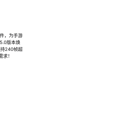
软件，为手游
.0版本焕
持240帧超
需求！