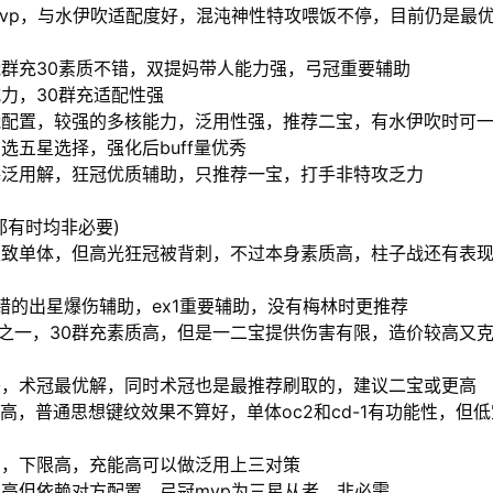
vp，与水伊吹适配度好，混沌神性特攻喂饭不停，目前仍是最
群充30素质不错，双提妈带人能力强，弓冠重要辅助
力，30群充适配性强
能配置，较强的多核能力，泛用性强，推荐二宝，有水伊吹时可
选五星选择，强化后buff量优秀
梅泛用解，狂冠优质辅助，只推荐一宝，打手非特攻乏力
都有时均非必要)
极致单体，但高光狂冠被背刺，不过本身素质高，柱子战还有表
不错的出星爆伤辅助，ex1重要辅助，没有梅林时更推荐
解之一，30群充素质高，但是一二宝提供伤害有限，造价较高又
秀，术冠最优解，同时术冠也是最推荐刷取的，建议二宝或更高
伤害高，普通思想键纹效果不算好，单体oc2和cd-1有功能性，但
宝，下限高，充能高可以做泛用上三对策
高但依赖对方配置，弓冠mvp为三星从者，非必需