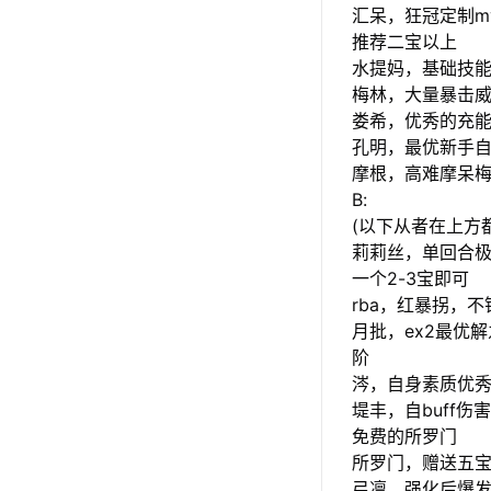
汇呆，狂冠定制m
推荐二宝以上
水提妈，基础技能
梅林，大量暴击威
娄希，优秀的充
孔明，最优新手自
摩根，高难摩呆
B:
(以下从者在上方
莉莉丝，单回合
一个2-3宝即可
rba，红暴拐，
月批，ex2最优
阶
涔，自身素质优
堤丰，自buff
免费的所罗门
所罗门，赠送五
弓凛，强化后爆发