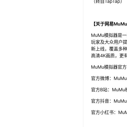
（转自TapTap）
【关于网易MuM
MuMu模拟器是
玩家及大众用户提
新上线，覆盖多种
高清4K画质，更
MuMu模拟器官
官方微博：MuM
官方B站：MuMu
官方抖音：MuM
官方小红书：Mu