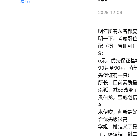
总结
2025-12-06
明年所有从者都
明一下，考虑冠
配（拐一宝即可
S：
c呆，优先保证基
90甚至90+，
先保证有一只）
所长，目前素质最
杀狐，减cd改变
奥伯龙，宝威翻
A:
水伊吹，萌新最好
合优先级很高
学姐，她定义了暴
了，建议抽一到