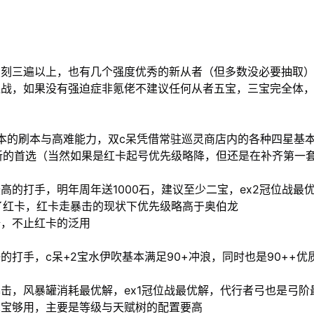
复刻三遍以上，也有几个强度优秀的新从者（但多数没必要抽取
位战，如果没有强迫症非氪佬不建议任何从者五宝，三宝完全体
）
本的刷本与高难能力，双c呆凭借常驻巡灵商店内的各种四星基
萌新的首选（当然如果是红卡起号优先级略降，但还是在补齐第一
高的打手，明年周年送1000石，建议至少二宝，ex2冠位战最
了红卡，红卡走暴击的现状下优先级略高于奥伯龙
倍，不止红卡的泛用
的打手，c呆+2宝水伊吹基本满足90+冲浪，同时也是90++优
击，风暴罐消耗最优解，ex1冠位战最优解，代行者弓也是弓阶
二宝够用，主要是等级与天赋树的配置要高