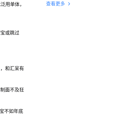
多开 后台挂机 按键
查看更多
优泛用单体，
设置教程
一宝或跳过
现，和汇呆有
克制面不及狂
低宝不如年底