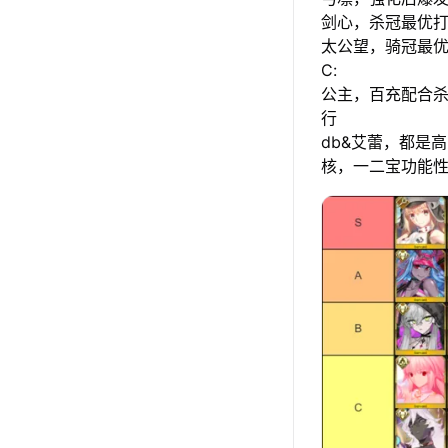
剑心，杀冠最优
太公望，骑冠最优
C:
公主，百充配合
行
db&艾蕾，都是
核，一二宝功能