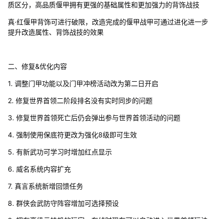
质区分，高品质偃甲拥有更强的基础属性和更加强力的背饰战技
真·红偃甲背饰可进行破限，改造完成的偃甲战甲可通过进化进一步
提升改造属性、背饰战技的效果
二、修复&优化内容
1. 调整门甲功能以及门甲冲榜活动改为第二日开启
2. 修复世界首领二阶段排名没有实时同步的问题
3. 修复世界首领死亡后仍会弹出参与世界首领活动的问题
4. 强制使用保底符更改为强化8级即可生效
5. 有新武功可学习时增加红点显示
6. 威名系统内容扩充
7. 真言系统新增回馈任务
8. 群侠会武防守阵容增加可选择预设