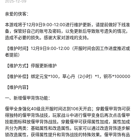
2025-12-09
亲爱的侠客：
本游戏将于12月9日9:00-12:00进行维护更新，请提前做好下线准
备，保管好自己的账号及密码，以免更新后导致账号遗失的情况，
造成不必要的损失。感谢大家对游戏的支持。
【维护时间】12月9日9:00-12:00（开服时间会因工作进度推迟或
者提前）
【维护方式】停服更新维护
【维护补偿】绑定元宝*100，草心丹（2小时）*1，铜币*100000
【维护内容】
一、新增偃甲背饰功能：
偃甲全身强化40级且开服时间达到106天开启；穿戴偃甲背饰可获
得独特的偃甲背饰战技，玩家战斗中进行偃甲变身后再次点击偃甲
技能图标释放偃甲背饰战技。穿戴偃甲可获得属性加成，属性加成
共分为两类：基础属性和改造属性。玩家可以通过改造背饰逐步解
锁改造属性，获得属性提升和背饰战技的特殊效果。偃甲背饰有品