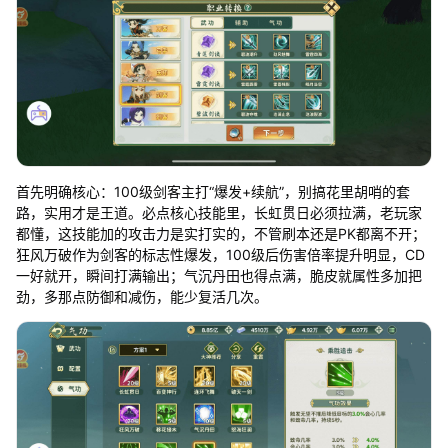
首先明确核心：100级剑客主打“爆发+续航”，别搞花里胡哨的套
路，实用才是王道。必点核心技能里，长虹贯日必须拉满，老玩家
都懂，这技能加的攻击力是实打实的，不管刷本还是PK都离不开；
狂风万破作为剑客的标志性爆发，100级后伤害倍率提升明显，CD
一好就开，瞬间打满输出；气沉丹田也得点满，脆皮就属性多加把
劲，多那点防御和减伤，能少复活几次。