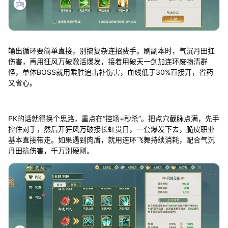
输出循环要简单直接，别搞复杂连招费手。刷副本时，气沉丹田扛
伤害，再用狂风万破激活爆发，接着用破天一剑加连环废物清群
怪，单体BOSS就用乘胜追击补伤害，血线低于30%直接开，省药
又省心。
PK的话就得换个思路，重点在“控场+秒杀”。把点穴截脉点满，先手
控住对手，然后开狂风万破接长虹贯日，一套爆发下去，脆皮职业
基本直接带走。如果遇到肉盾，就用连环飞舞持续消耗，配合气沉
丹田抗伤害，千万别硬刚。