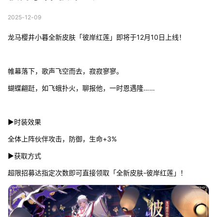
2025-12-09
龙马樱井小暮全新皮肤「彼岸红莲」即将于12月10日上线！
帷幕落下，歌声飞空而去，寂寂寥寥。
蝴蝶翩跹，如飞蛾扑火，聊报他，一时恩遇隆……
▶时装效果
全体上阵伙伴攻击，防御，生命+3%
▶获取方式
超限招募达指定次数即可直接领取「全新皮肤-彼岸红莲」！