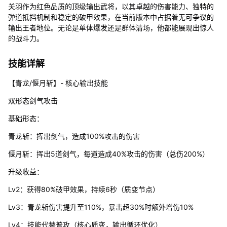
关羽作为红色品质的顶级输出武将，以其卓越的伤害能力、独特的
弹道抵挡机制和稳定的破甲效果，在当前版本中占据着无可争议的
输出王者地位。无论是单体爆发还是群体清场，他都能展现出惊人
的战斗力。
技能详解
【青龙/偃月斩】- 核心输出技能
双形态剑气攻击
基础形态：
青龙斩：挥出剑气，造成100%攻击的伤害
偃月斩：挥出5道剑气，每道造成40%攻击的伤害（总伤200%）
升级收益：
Lv2：获得80%破甲效果，持续6秒（质变节点）
Lv3：青龙斩伤害提升至110%，暴击超30%时额外增伤10%
Lv4：技能代替普攻（核心质变，输出循环优化）