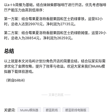
以a＋b简餐为基础，结合妹妹柴郡咖啡厅进行开店，优先考虑咖啡
厅产能压力由高到低排序：
第一方案：结合莓果夏洛特香甜果园和芝士奶绿拿铁，运营92小
时，总收入达到29970元，净利润为27135元。
第二方案：结合莓果夏洛特香甜果园和芝士奶绿欧姆蛋，运营29小
时，总收入为28854元，净利润为26259元。
总结
以上就是本文对岛屿计划分角色开店的简要总结，结合玩家实际需
求优化了金牌攻略，提升了效率与收益。欢迎大家来我们MuMu模
拟器下载体验游戏。
（转自bilibili）
文章已到底
关键词:
MuMu模拟器
碧蓝航线
碧蓝航线电脑版