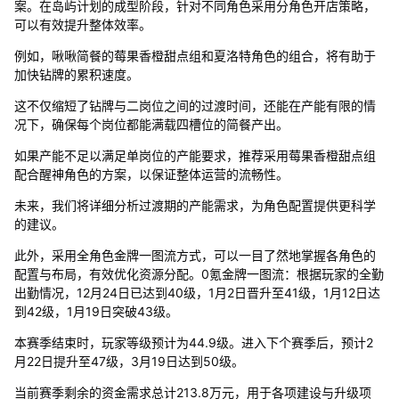
案。在岛屿计划的成型阶段，针对不同角色采用分角色开店策略，
可以有效提升整体效率。
例如，啾啾简餐的莓果香橙甜点组和夏洛特角色的组合，将有助于
加快钻牌的累积速度。
这不仅缩短了钻牌与二岗位之间的过渡时间，还能在产能有限的情
况下，确保每个岗位都能满载四槽位的简餐产出。
如果产能不足以满足单岗位的产能要求，推荐采用莓果香橙甜点组
配合醒神角色的方案，以保证整体运营的流畅性。
未来，我们将详细分析过渡期的产能需求，为角色配置提供更科学
的建议。
此外，采用全角色金牌一图流方式，可以一目了然地掌握各角色的
配置与布局，有效优化资源分配。0氪金牌一图流：根据玩家的全勤
出勤情况，12月24日已达到40级，1月2日晋升至41级，1月12日达
到42级，1月19日突破43级。
本赛季结束时，玩家等级预计为44.9级。进入下个赛季后，预计2
月22日提升至47级，3月19日达到50级。
当前赛季剩余的资金需求总计213.8万元，用于各项建设与升级项