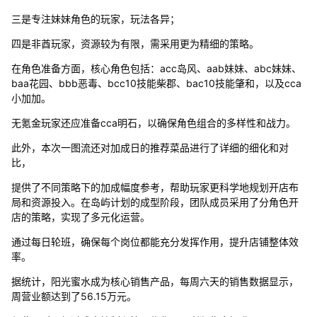
三是专注妹妹角色的玩家，玩法各异；
四是非酋玩家，资源较为有限，需采用更为精细的策略。
在角色准备方面，核心角色包括：acc岛风、aab妹妹、abc妹妹、
baa花园、bbb恶毒、bcc10技能柴郡、bac10技能肇和，以及cca
小加加。
无氪金玩家还应准备cca明石，以确保角色组合的多样性和战力。
此外，本次一图流还对加成日的推荐菜品进行了详细的细化和对
比，
提供了不同策略下的加成幅度参考，帮助玩家更科学地规划开店布
局和资源投入。在岛屿计划的成型阶段，团队成员采用了分角色开
店的策略，实现了多元化运营。
通过每日轮班，确保每个岗位都能充分发挥作用，提升店铺整体效
率。
据统计，阳光蜜水成为核心销售产品，每周六天的销售数据显示，
周营业额达到了56.15万元。