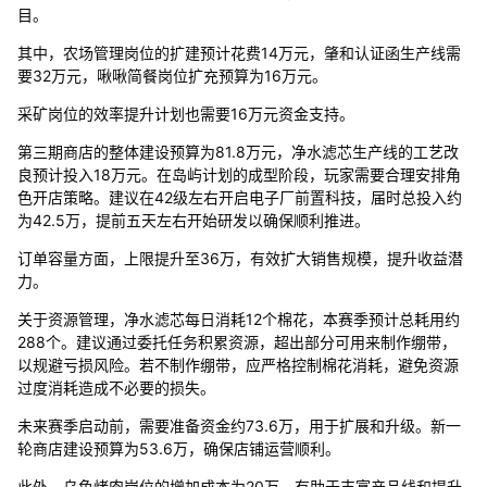
目。
其中，农场管理岗位的扩建预计花费14万元，肇和认证函生产线需
要32万元，啾啾简餐岗位扩充预算为16万元。
采矿岗位的效率提升计划也需要16万元资金支持。
第三期商店的整体建设预算为81.8万元，净水滤芯生产线的工艺改
良预计投入18万元。在岛屿计划的成型阶段，玩家需要合理安排角
色开店策略。建议在42级左右开启电子厂前置科技，届时总投入约
为42.5万，提前五天左右开始研发以确保顺利推进。
订单容量方面，上限提升至36万，有效扩大销售规模，提升收益潜
力。
关于资源管理，净水滤芯每日消耗12个棉花，本赛季预计总耗用约
288个。建议通过委托任务积累资源，超出部分可用来制作绷带，
以规避亏损风险。若不制作绷带，应严格控制棉花消耗，避免资源
过度消耗造成不必要的损失。
未来赛季启动前，需要准备资金约73.6万，用于扩展和升级。新一
轮商店建设预算为53.6万，确保店铺运营顺利。
此外，乌鱼烤肉岗位的增加成本为20万，有助于丰富产品线和提升