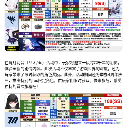
在调月莉音（リオ/rio）活动中，玩家将迎来一段跨越千年的阴影，
体验全新的剧情内容。此次活动不仅丰富了游戏世界的深度，还为
玩家带来了限时获取的角色奖励。此外，活动期间还将举办4周年庆
典，推出特别的fes限定角色，供玩家们限时获取。快来参与，感受
独特的冒险旅程吧！