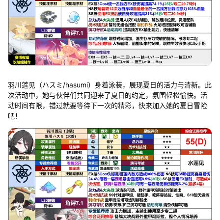
羽川莲见（ハスミ/hasumi）身着泳装，展现夏日的活力与清新。此
次活动中，她与伙伴们共同迎来了夏日的约定，氛围轻松愉快。活
动时间有限，错过就要等待下一次的精彩，快来加入她的夏日冒险
吧！