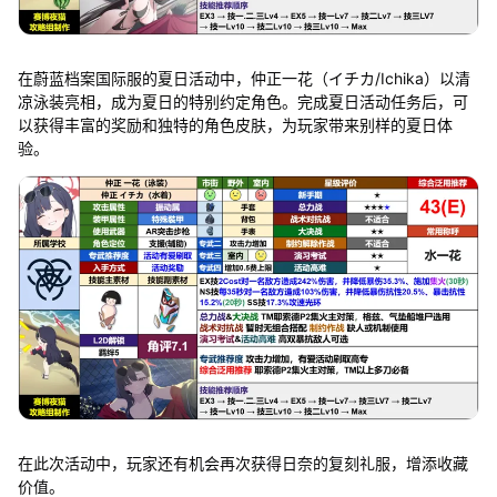
在蔚蓝档案国际服的夏日活动中，仲正一花（イチカ/Ichika）以清
凉泳装亮相，成为夏日的特别约定角色。完成夏日活动任务后，可
以获得丰富的奖励和独特的角色皮肤，为玩家带来别样的夏日体
验。
在此次活动中，玩家还有机会再次获得日奈的复刻礼服，增添收藏
价值。