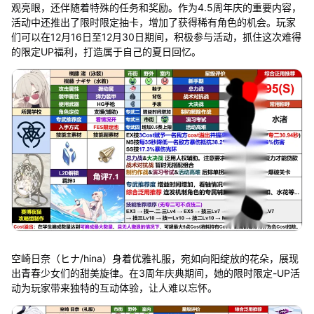
观亮眼，还伴随着特殊的任务和奖励。作为4.5周年庆的重要内容，
活动中还推出了限时限定抽卡，增加了获得稀有角色的机会。玩家
们可以在12月16日至12月30日期间，积极参与活动，抓住这次难得
的限定UP福利，打造属于自己的夏日回忆。
空崎日奈（ヒナ/hina）身着优雅礼服，宛如向阳绽放的花朵，展现
出青春少女们的甜美旋律。在3周年庆典期间，她的限时限定-UP活
动为玩家带来独特的互动体验，让人难以忘怀。