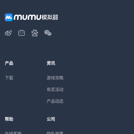
产品
资讯
下载
游戏攻略
有奖活动
产品动态
帮助
公司
在线客服
隐私政策