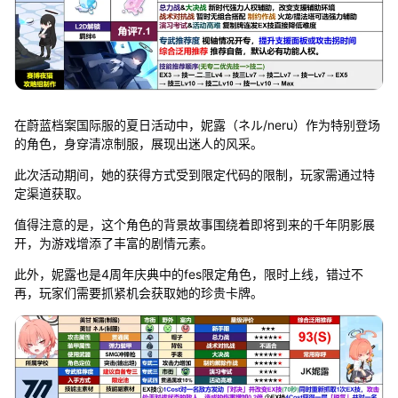
在蔚蓝档案国际服的夏日活动中，妮露（ネル/neru）作为特别登场
的角色，身穿清凉制服，展现出迷人的风采。
此次活动期间，她的获得方式受到限定代码的限制，玩家需通过特
定渠道获取。
值得注意的是，这个角色的背景故事围绕着即将到来的千年阴影展
开，为游戏增添了丰富的剧情元素。
此外，妮露也是4周年庆典中的fes限定角色，限时上线，错过不
再，玩家们需要抓紧机会获取她的珍贵卡牌。