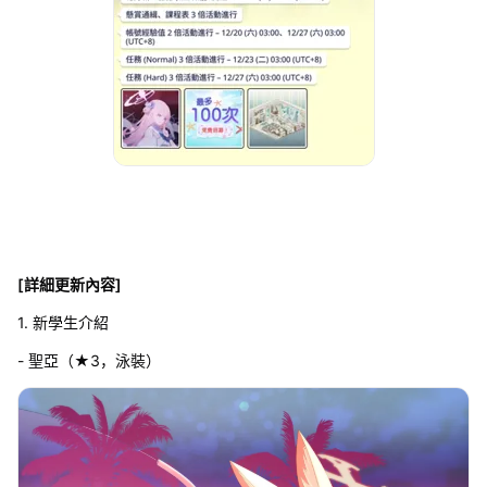
[詳細更新內容]
1. 新學生介紹
- 聖亞（★3，泳裝）