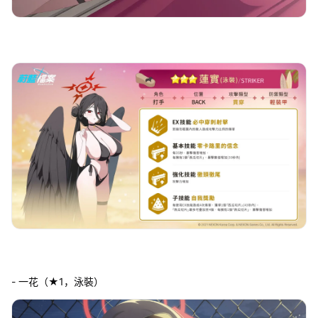
- 一花（★1，泳裝）