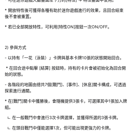
* 開放特性後可獲得各種有助於迷你遊戲進行的效果，且回合結束
後不會被重置。
* 若已全部開放特性，可利用[特性ON]按鈕一次ON/OFF。
2) 參與方式
- 以持有「一花（泳裝）」卡牌與基本卡牌10張的狀態開始回合。
* 在回合途中點擊 [結算] 按鈕時，持有的卡片會被初始化為回合開
始的狀態。
- 各階段的地圖由總共7個[戰鬥]、[事件]、[休息]關卡構成，可透過
探索進行通關。
* 在[戰鬥]關卡中獲勝後，會隨機提供3張卡，可選擇其中1張加入牌
組。
ㄴ 在一般戰鬥中會進行3次卡牌選擇，並獲得所選的3張卡牌。
ㄴ 在頭目戰鬥中僅能選擇1次，但可能出現更強力的卡牌。