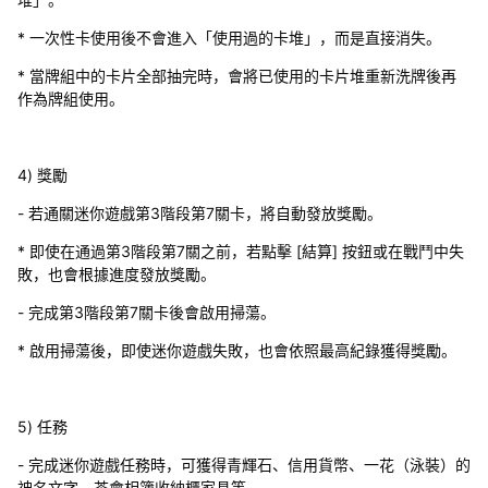
* 一次性卡使用後不會進入「使用過的卡堆」，而是直接消失。
* 當牌組中的卡片全部抽完時，會將已使用的卡片堆重新洗牌後再
作為牌組使用。
4) 獎勵
- 若通關迷你遊戲第3階段第7關卡，將自動發放獎勵。
* 即使在通過第3階段第7關之前，若點擊 [結算] 按鈕或在戰鬥中失
敗，也會根據進度發放獎勵。
- 完成第3階段第7關卡後會啟用掃蕩。
* 啟用掃蕩後，即使迷你遊戲失敗，也會依照最高紀錄獲得獎勵。
5) 任務
- 完成迷你遊戲任務時，可獲得青輝石、信用貨幣、一花（泳裝）的
神名文字、茶會相簿收納櫃家具等。