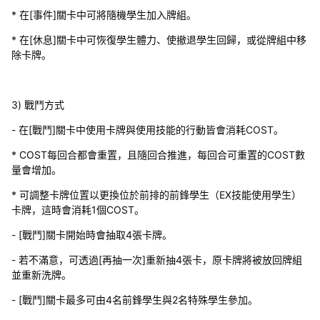
* 在[事件]關卡中可將隨機學生加入牌組。
* 在[休息]關卡中可恢復學生體力、使撤退學生回歸，或從牌組中移
除卡牌。
3) 戰鬥方式
- 在[戰鬥]關卡中使用卡牌與使用技能的行動皆會消耗COST。
* COST每回合都會重置，且隨回合推進，每回合可重置的COST數
量會增加。
* 可調整卡牌位置以更換位於前排的前鋒學生（EX技能使用學生）
卡牌，這時會消耗1個COST。
- [戰鬥]關卡開始時會抽取4張卡牌。
- 若不滿意，可透過[再抽一次]重新抽4張卡，原卡牌將被放回牌組
並重新洗牌。
- [戰鬥]關卡最多可由4名前鋒學生與2名特殊學生參加。