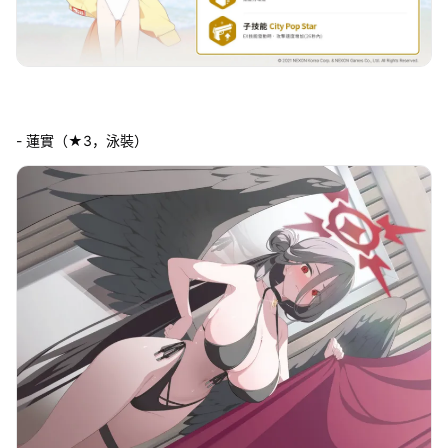
- 蓮實（★3，泳裝）