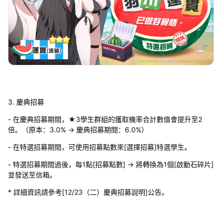
3. 慶典招募
- 在慶典招募期間，★3學生群組的獲取機率合計數值會提升至2
倍。（原本：3.0% → 慶典招募期間：6.0%）
- 在特選招募期間，可使用招募點數來[選擇招募]特選學生。
- 特選招募期間過後，每1點[招募點數] → 將轉換為1個[啟動石碎片]
並發送至信箱。
* 詳細資訊請參考[12/23（二）慶典招募說明]公告。