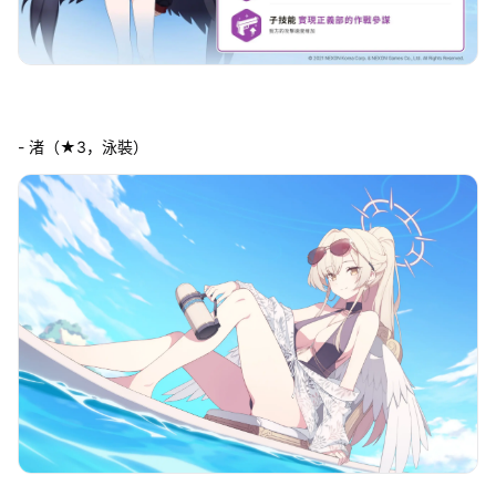
- 渚（★3，泳裝）