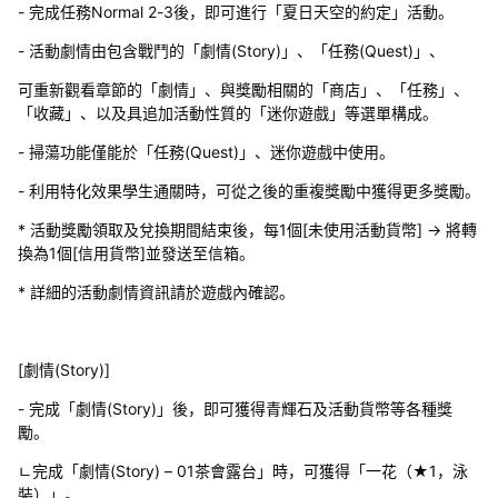
- 完成任務Normal 2-3後，即可進行「夏日天空的約定」活動。
- 活動劇情由包含戰鬥的「劇情(Story)」、「任務(Quest)」、
可重新觀看章節的「劇情」、與獎勵相關的「商店」、「任務」、
「收藏」、以及具追加活動性質的「迷你遊戲」等選單構成。
- 掃蕩功能僅能於「任務(Quest)」、迷你遊戲中使用。
- 利用特化效果學生通關時，可從之後的重複獎勵中獲得更多獎勵。
* 活動獎勵領取及兌換期間結束後，每1個[未使用活動貨幣] → 將轉
換為1個[信用貨幣]並發送至信箱。
* 詳細的活動劇情資訊請於遊戲內確認。
[劇情(Story)]
- 完成「劇情(Story)」後，即可獲得青輝石及活動貨幣等各種獎
勵。
ㄴ完成「劇情(Story) – 01茶會露台」時，可獲得「一花（★1，泳
裝）」。