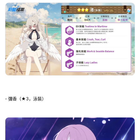
- 彌香（★3，泳裝）