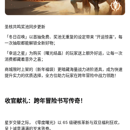
圣核共鸣奖池同步更新
「冬日召唤」以首抽免费、奖池无重复的设定带来 “开运惊喜”，每
一次抽取都能解锁全新好物；
「幸运之星」为购买〔曙光结晶〕的玩家送上额外好运，让每一次
消费都藏着意外之喜；
商城限时上架的〔新年福袋〕更暗藏海量战力进阶道具，成为快速
提升实力的优质选择，全方位助力玩家在跨年冒险中战力领跑！
收官献礼：跨年冒险书写传奇！
星岁交替之际，《零度曙光》以 65 级硬核革新与双旦福利狂欢，
呈上诚意满满的岁末答卷。