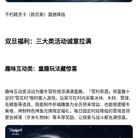
不朽精灵卡〔欧尼斯〕震撼降临
双旦福利：三大类活动诚意拉满
趣味互动类：童趣玩法藏惊喜
趣味互动类活动为暖冬冒险增添满满童趣，「雪村奇遇」将童趣十
足的”雪花村“限时搬入游戏，玩家可在村内采集冰块、木材、雪球、
毛鳞鱼等道具，既能制作祈福雕像为全员带来增益，也能搭建暖冬
柴堆、烤制特色烤鱼兑换限定福礼，每日固定时段降临的雪境首领
更会掉落〔岁末礼物袜〕等丰厚奖励，让探索与战斗都充满惊喜。