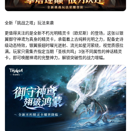
全新「挑战之塔」玩法来袭
更值得关注的是全新不朽光明精灵卡〔欧尼斯〕的登场，这张以银
翼御守神鸢为真身的精灵卡，承载着上古纯粹光明之力，配备史诗
级动态特效，银翼振翅时曜光迸射、流光如星河萦绕，视觉质感拉
满。玩家只需集齐指定当期「圣核共鸣」3张不同属性的神话精灵
卡，即可唤醒神鸢的完整神力，解锁突破性的战力增幅。