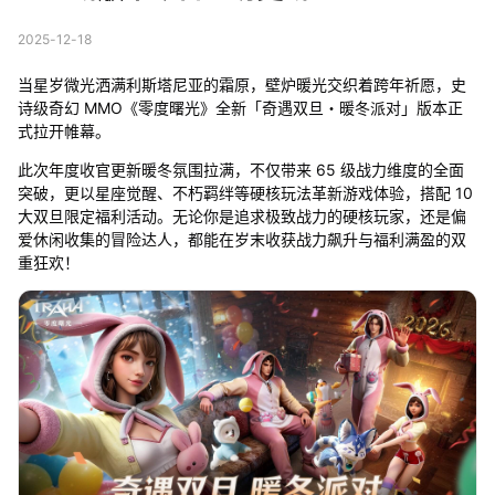
2025-12-18
当星岁微光洒满利斯塔尼亚的霜原，壁炉暖光交织着跨年祈愿，史
诗级奇幻 MMO《零度曙光》全新「奇遇双旦・暖冬派对」版本正
式拉开帷幕。
此次年度收官更新暖冬氛围拉满，不仅带来 65 级战力维度的全面
突破，更以星座觉醒、不朽羁绊等硬核玩法革新游戏体验，搭配 10
大双旦限定福利活动。无论你是追求极致战力的硬核玩家，还是偏
爱休闲收集的冒险达人，都能在岁末收获战力飙升与福利满盈的双
重狂欢！