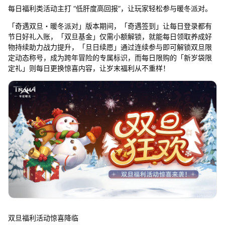
每日福利类活动主打 “低肝度高回报”，让玩家轻松参与暖冬派对。
「奇遇双旦・暖冬派对」版本期间，「奇遇签到」让每日登录都有
节日好礼入账，「双旦基金」仅需小额解锁，就能每日领取养成好
物持续助力战力提升，「旦日续愿」通过连续参与即可解锁双旦限
定动态称号，成为跨年冒险的专属标识，而每日限购的「新岁袋限
定礼」则每日更换惊喜内容，让岁末福利从不重样！
双旦福利活动惊喜降临