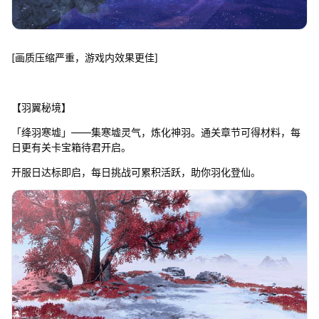
[画质压缩严重，游戏内效果更佳]
【羽翼秘境】
「绛羽寒墟」——集寒墟灵气，炼化神羽。通关章节可得材料，每
日更有关卡宝箱待君开启。
开服日达标即启，每日挑战可累积活跃，助你羽化登仙。