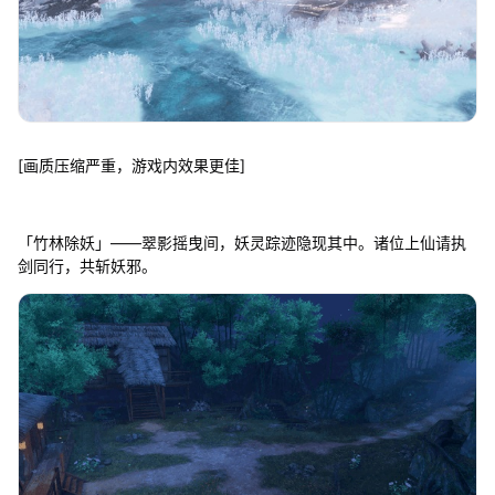
[画质压缩严重，游戏内效果更佳]
「竹林除妖」——翠影摇曳间，妖灵踪迹隐现其中。诸位上仙请执
剑同行，共斩妖邪。