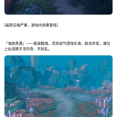
[画质压缩严重，游戏内效果更佳]
「海底奇遇」——碧波翻涌，灵妖劫气侵蚀东海，蛟龙异变。诸位
上仙请携手寻珍奇、平妖乱。