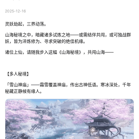
2025-12-16
灵妖劫起，三界动荡。
山海秘境之中，暗藏诸多试炼之地——或需结伴共闯，或可独战群
妖，皆为淬炼修为、寻求突破的绝佳机缘。
诸位上仙，请随我步入这幅《山海秘境》，共闯山海——
【多人秘境】
「雪山神庙」——霜雪覆盖神庙，传出古神低语。寒冰深处，千年
秘藏正静候有缘人。