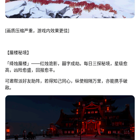
[画质压缩严重，游戏内效果更佳]
【蜃楼秘境】
「绛烛蜃楼」——红烛诡影，囍字成劫。每日三探秘境，星级愈
高，凶险愈盛，回报愈丰。
可邀帮派好友助阵，若得知己同心，纵使相隔万里，亦能携手破
敌。