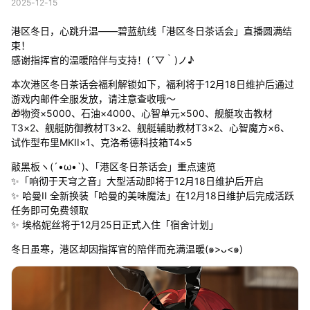
2025-12-15
港区冬日，心跳升温——碧蓝航线「港区冬日茶话会」直播圆满结
束！
感谢指挥官的温暖陪伴与支持！(´▽｀)ノ♪
本次港区冬日茶话会福利解锁如下，福利将于12月18日维护后通过
游戏内邮件全服发放，请注意查收哦～
🎁物资×5000、石油×4000、心智单元×500、舰艇攻击教材
T3×2、舰艇防御教材T3×2、舰艇辅助教材T3×2、心智魔方×6、
试作型布里MKII×1、克洛希德科技箱T4×5
敲黑板ヽ(´•ω•`)､「港区冬日茶话会」重点速览
✨「响彻于天穹之音」大型活动即将于12月18日维护后开启
✨ 哈曼II 全新换装「哈曼的美味魔法」在12月18日维护后完成活跃
任务即可免费领取
✨ 埃格妮丝将于12月25日正式入住「宿舍计划」
冬日虽寒，港区却因指挥官的陪伴而充满温暖(๑>ᴗ<๑)