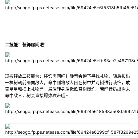
二技能：装饰房间吧！
短按释放二技能为：装饰房间吧！静音会蹲下寻找礼物，随后拔出
一棵树朝前砸向敌人，命中则将敌人困在树中并对树进行装饰，放
置星星和摆上礼物盒，最后转身后撤欣赏树爆炸。若静音扔出树未
命中敌人，树会直接爆炸攻击哦~