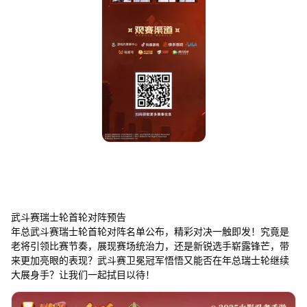
武斗赛瑞士轮首轮对阵预告
年总武斗赛瑞士轮首轮对阵名单公布，精彩对决一触即发！究竟是
老将引领比赛节奏，展现赛场统治力，还是新锐选手崭露锋芒，带
来更加亮眼的表现？武斗赛卫冕冠军悟悟又能否在年总瑞士轮继续
大展身手？让我们一起拭目以待！