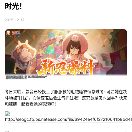
时光！
2025-12-17
冬日来临，静音已经换上了豚豚款的毛绒睡衣惬意过冬~可若她在决
斗场被“打扰”，心情变差后会生气抓狂哦！这究竟是怎么回事？快来
和豚豚一起看看她的表现吧！