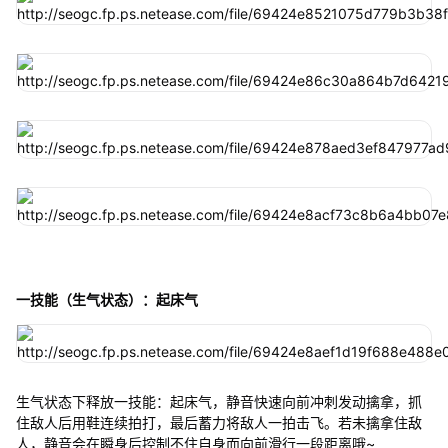
一技能（生气状态）：起床气
生气状态下释放一技能：起床气，静音快速向前冲刺发动擒拿，抓
住敌人后用鞋连续拍打，最后蓄力将敌人一拍击飞。若未擒拿住敌
人，静音会在瞬身后控制不住自身而向前滑行一段距离哦~