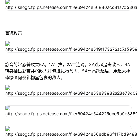
普通攻击
静音的常态普攻共5A，1A平推，2A二连踢，3A跳起追击敌人，4A
转身抽出彩带并将敌人打包进礼物盒内，5A高高跃起后，用超大棒
棒糖砸向被礼物盒包裹的敌人。