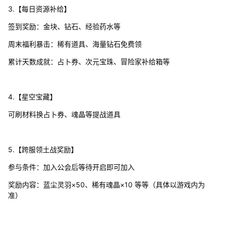
3.【每日资源补给】
签到奖励：金块、钻石、经验药水等
周末福利暴击：稀有道具、海量钻石免费领
累计天数成就：占卜券、次元宝珠、冒险家补给箱等
4.【星空宝藏】
可刷材料换占卜券、魂晶等提战道具
5.【跨服领土战奖励】
参与条件：加入公会后等待开启即可加入
奖励内容：蓝尘灵羽×50、稀有魂晶×10 等等（具体以游戏内为
准）