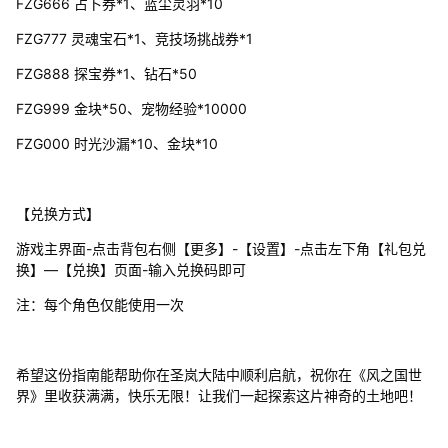
FZG666 占卜券*1、蓝尘灵羽*10
FZG777 灵魂宝石*1、竞技场挑战券*1
FZG888 探宝券*1、钻石*50
FZG999 金块*50、宠物经验*10000
FZG000 时光沙漏*10、金块*10
【兑换方式】
游戏主界面-点击背包右侧【更多】-【设置】-点击左下角【礼包兑
换】―【兑换】页面-输入兑换码即可
注：每个角色仅能使用一次
希望这份指南能帮助你在圣岚大陆中顺利启航，祝你在《风之国世
界》里收获满满，快乐无限！让我们一起探索这片神奇的土地吧！