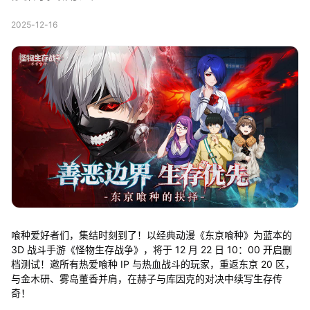
2025-12-16
喰种爱好者们，集结时刻到了！以经典动漫《东京喰种》为蓝本的
3D 战斗手游《怪物生存战争》，将于 12 月 22 日 10：00 开启删
档测试！邀所有热爱喰种 IP 与热血战斗的玩家，重返东京 20 区，
与金木研、雾岛董香并肩，在赫子与库因克的对决中续写生存传
奇！