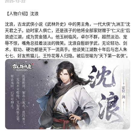
2025-12-22
【人物介绍】沈浪
沈浪，古龙武侠小说《武林外史》中的男主角，一代大侠“九洲王”沈
天君之子。幼时家人俱亡，还是孩子的他将全部家财赠于“仁义庄”后
浪迹江湖，成为赏金猎人。他玉树临风，卓尔不群，超然淡泊、宠
辱不惊，嘴角总挂着淡淡的微笑。沈浪自髫龄学武，无论轻功、剑
术，软功、硬功都是天下一流高手。他谈笑江湖数十年后与恋人朱
七七、好友熊猫儿、王怜花等人归隐。被后世喻为“天下第一名侠”。