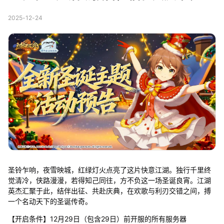
2025-12-24
圣铃乍响，夜雪映城，红绿灯火点亮了这片快意江湖。独行千里终
觉清冷，侠路漫漫，若得知己同往，方不负这一场圣诞良宵。江湖
英杰汇聚于此，结伴出征、共赴庆典，在欢歌与利刃交错之间，搏
一个名动天下的圣诞传奇。
【开启条件】12月29日（包含29日）前开服的所有服务器