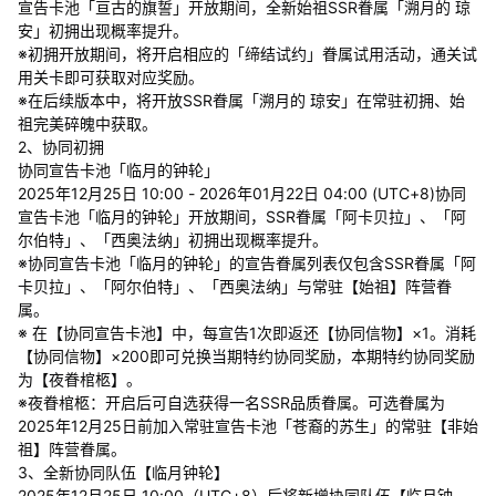
宣告卡池「亘古的旗誓」开放期间，全新始祖SSR眷属「溯月的 琼
安」初拥出现概率提升。
※初拥开放期间，将开启相应的「缔结试约」眷属试用活动，通关试
用关卡即可获取对应奖励。
※在后续版本中，将开放SSR眷属「溯月的 琼安」在常驻初拥、始
祖完美碎魄中获取。
2、协同初拥
协同宣告卡池「临月的钟轮」
2025年12月25日 10:00 - 2026年01月22日 04:00 (UTC+8)协同
宣告卡池「临月的钟轮」开放期间，SSR眷属「阿卡贝拉」、「阿
尔伯特」、「西奥法纳」初拥出现概率提升。
※协同宣告卡池「临月的钟轮」的宣告眷属列表仅包含SSR眷属「阿
卡贝拉」、「阿尔伯特」、「西奥法纳」与常驻【始祖】阵营眷
属。
※ 在【协同宣告卡池】中，每宣告1次即返还【协同信物】×1。消耗
【协同信物】×200即可兑换当期特约协同奖励，本期特约协同奖励
为【夜眷棺柩】。
※夜眷棺柩：开启后可自选获得一名SSR品质眷属。可选眷属为
2025年12月25日前加入常驻宣告卡池「苍裔的苏生」的常驻【非始
祖】阵营眷属。
3、全新协同队伍【临月钟轮】
2025年12月25日 10:00（UTC+8）后将新增协同队伍【临月钟