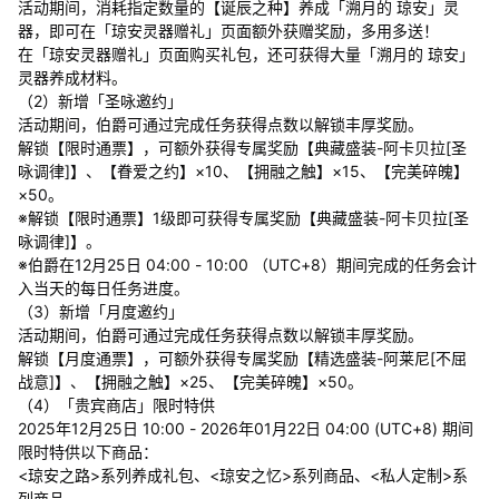
活动期间，消耗指定数量的【诞辰之种】养成「溯月的 琼安」灵
器，即可在「琼安灵器赠礼」页面额外获赠奖励，多用多送！
在「琼安灵器赠礼」页面购买礼包，还可获得大量「溯月的 琼安」
灵器养成材料。
（2）新增「圣咏邀约」
活动期间，伯爵可通过完成任务获得点数以解锁丰厚奖励。
解锁【限时通票】，可额外获得专属奖励【典藏盛装-阿卡贝拉[圣
咏调律]】、【眷爱之约】×10、【拥融之触】×15、【完美碎魄】
×50。
※解锁【限时通票】1级即可获得专属奖励【典藏盛装-阿卡贝拉[圣
咏调律]】。
※伯爵在12月25日 04:00 - 10:00 （UTC+8）期间完成的任务会计
入当天的每日任务进度。
（3）新增「月度邀约」
活动期间，伯爵可通过完成任务获得点数以解锁丰厚奖励。
解锁【月度通票】，可额外获得专属奖励【精选盛装-阿莱尼[不屈
战意]】、【拥融之触】×25、【完美碎魄】×50。
（4）「贵宾商店」限时特供
2025年12月25日 10:00 - 2026年01月22日 04:00 (UTC+8) 期间
限时特供以下商品：
<琼安之路>系列养成礼包、<琼安之忆>系列商品、<私人定制>系
列商品