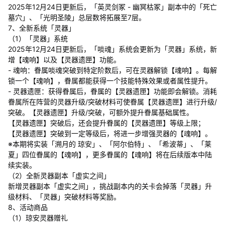
2025年12月24日更新后，「英灵剑冢 - 幽冥枯冢」副本中的「死亡
墓穴」、「光明圣陵」总层数将拓展至7层。
7、全新系统「灵器」
（1）「灵器」系统
2025年12月24日更新后，「啖魂」系统会更新为「灵器」系统，新
增【魂响】以及【灵器遗匣】功能。
- 魂响：眷属啖魂突破到特定阶数后，可在灵器解锁【魂响】。每解
锁一个【魂响】，眷属都能获得一个技能特殊效果或者属性提升。
- 灵器遗匣：获得眷属后，眷属的【灵器遗匣】功能即会解锁。消耗
眷属所在阵营的灵器升级/突破材料可使眷属【灵器遗匣】进行升级/
突破。【灵器遗匣】升级/突破，可额外提升眷属基础属性。
【灵器遗匣】突破后，还会提升眷属的【灵器遗匣】等级上限；
【灵器遗匣】突破到一定等级后，将进一步增强灵器的【魂响】。
※本期将实装「溯月的 琼安」、「阿尔伯特」、「希波蒂」、「莱
夏」四位眷属的【魂响】，更多眷属的【魂响】将在后续版本中陆
续实装。
（2）全新灵器副本「虚实之间」
新增灵器副本「虚实之间」，挑战副本内的关卡会掉落「灵器」升
级材料、「灵器」突破材料等奖励。
8、活动商品
（1）琼安灵器赠礼