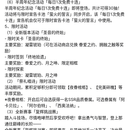
（6）半周年纪念活动「每日1次免费十连」
半周年纪念活动「每日1次免费十连」即将登场，共计可得30抽！
活动将与限时宣告卡池「萤火的誓言」同步开启，该「每日1次免费
十连」宣告机会仅可于限时宣告卡池「萤火的誓言」中使用。
5、限时活动
（1）全新版本活动「圣音的终始」
- 限时关卡「圣音的终始」
主要奖励：凝雷琥珀（可在活动商店兑换 眷爱之约、拥融之触等奖
励）
- 限时签到「终地拾遗」
主要奖励：眷爱之约、月之啼、限定相框
- 限时探索
主要奖励：凝雷琥珀、月之啼
（2）「祭礼唱诗」限时活动
活动期间，累积足够积分即可领取【夜眷棺柩】、【完美碎魄】等
丰厚奖励。
※夜眷棺柩：开启后可自选获得一名SSR品质眷属。可选眷属有「阿
卡贝拉」、「阿尔伯特」、「西奥法纳」。
（3）全新赛事「复辉挑战赛」
踏入斗技场，尽情咆哮然后享受欢呼吧！拿出勇气与智慧，登上那
通往巅峰的长阶——
全新赛事「复辉挑战赛」即将袭来，与其他对手一决高下，决出最