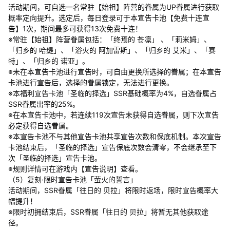
活动期间，可自选一名常驻【始祖】阵营的眷属为UP眷属进行获取
概率定向提升。选定后，每日登录可于本宣告卡池【免费十连宣
告】1次，期间最多可获得13次免费十连！
※常驻【始祖】阵营眷属包括：「终焉的 苍凛」 、「莉米姆」、
「归乡的 哈缇」、「浴火的 阿加雷斯」、「归乡的 艾米」、「赛
特」、「归乡的 诺亚」。
※未在本宣告卡池进行宣告时，可自由更换所选择的眷属；在本宣告
卡池进行宣告后，选择的眷属锁定，无法进行更换。
※本福利宣告卡池「圣临的择选」SSR基础概率为4%，自选眷属占
SSR眷属出率的25%。
※在本宣告卡池中，若连续119次宣告未获得自选眷属，则下次宣告
必定获得自选眷属。
※本宣告卡池不与其他宣告卡池共享宣告次数和保底机制。本次宣告
卡池结束后，「圣临的择选」宣告保底次数会清零，不会继承至下
次「圣临的择选」宣告卡池。
※规则详情可在游戏内【宣告说明】查看。
（5）复刻·限时宣告卡池「萤火的誓言」
活动期间，SSR眷属「往日的 贝拉」将限时返场，限时宣告概率大
幅提升！
※限时初拥结束后，SSR眷属「往日的 贝拉」将暂无其他获取途
径。