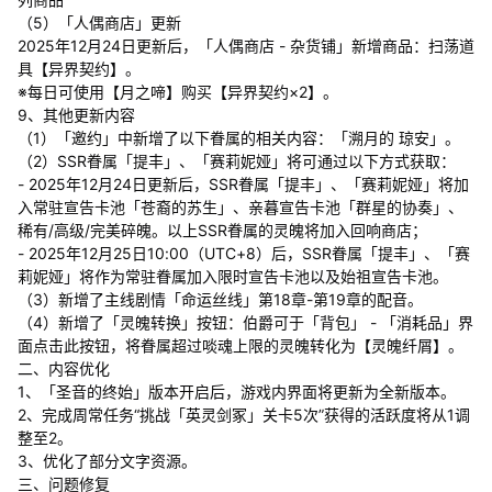
（5）「人偶商店」更新
2025年12月24日更新后，「人偶商店 - 杂货铺」新增商品：扫荡道
具【异界契约】。
※每日可使用【月之啼】购买【异界契约×2】。
9、其他更新内容
（1）「邀约」中新增了以下眷属的相关内容：「溯月的 琼安」。
（2）SSR眷属「提丰」、「赛莉妮娅」将可通过以下方式获取：
- 2025年12月24日更新后，SSR眷属「提丰」、「赛莉妮娅」将加
入常驻宣告卡池「苍裔的苏生」、亲暮宣告卡池「群星的协奏」、
稀有/高级/完美碎魄。以上SSR眷属的灵魄将加入回响商店；
- 2025年12月25日10:00（UTC+8）后，SSR眷属「提丰」、「赛
莉妮娅」将作为常驻眷属加入限时宣告卡池以及始祖宣告卡池。
（3）新增了主线剧情「命运丝线」第18章-第19章的配音。
（4）新增了「灵魄转换」按钮：伯爵可于「背包」 - 「消耗品」界
面点击此按钮，将眷属超过啖魂上限的灵魄转化为【灵魄纤屑】。
二、内容优化
1、「圣音的终始」版本开启后，游戏内界面将更新为全新版本。
2、完成周常任务“挑战「英灵剑冢」关卡5次”获得的活跃度将从1调
整至2。
3、优化了部分文字资源。
三、问题修复