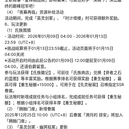
终的巅峰冠军吧！
（4）「夜幕再临」资源补给活动
活动期间，完成「英灵剑冢」、「时计塔楼」时可获得额外奖励。
6、玩法更新
（1）氏族围猎
- 活动时间：2026年01月09日 04:00 - 2026年01月13日
23:59（UTC+8）
※挑战结算将于01月13日23:59截止，活动页面将于01月15日
04:00关闭
※活动开启时间由此前公告的01月09日 12:00提前至01月09日
04:00，还请伯爵留意。
参与玩法获得【氏族徽记】，可前往「氏族商店」兑换【贤者之石
的蓝图】等丰富奖励。根据赛季排名可获得奖励【重生秘酿】，最
高可得【重生秘酿×15000】，可用于在【先灵秘窖】召唤指定SSR
眷属。
玩法限时新增成就任务与小组排名，完成成就任务可获得【重生秘
酿】；根据小组排名可获得丰厚【重生秘酿】。
（2）「拥融门扉」新增眷属
2025年12月25日 10:00（UTC+8）后眷属「溯月的 琼安」将加入
「拥融门扉」。
（3）「英灵剑冢 - 幽冥枯冢」更新