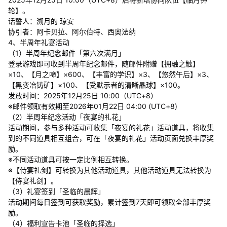
轮】。
话誓人：溯月的 琼安
协引者：阿卡贝拉、阿尔伯特、西奥法纳
4、半周年礼宴活动
（1）半周年纪念邮件「第六次满月」
登录游戏即可收到半周年纪念邮件，随邮件附赠【拥融之触】
×10、【月之啼】×600、【丰富的学识】×3、【悠然午后】×3、
【黑变冶铸矿】×100、【受默示者的清晰晶球】×100。
发放时间：2025年12月25日 10:00（UTC+8）
※邮件领取有效期至2026年01月22日 04:00 (UTC+8)
（2）半周年纪念活动「夜宴的礼花」
活动期间，参与多种活动可收集「夜宴的礼花」活动道具，将收集
到的不同道具相互组合，可在「夜宴的礼花」活动页面兑换丰厚奖
励。
※不同活动道具可按一定比例相互转换。
※【侍宴礼剑】可转换为其他活动道具，其他活动道具无法转换为
【侍宴礼剑】。
（3）礼宴签到「圣临的晨辉」
活动期间每日签到可获取奖励，累计签到7天即可领取全部丰厚奖
励。
（4）福利宣告卡池「圣临的择选」