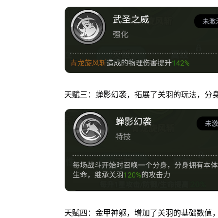
天赋三：蝉影幻袭，拓展了关羽的玩法，分
天赋四：金甲神躯，增加了关羽的基础数值