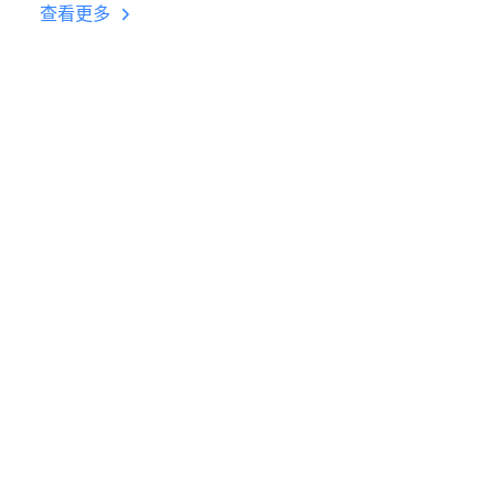
台挂机 按键设置教程
查看更多