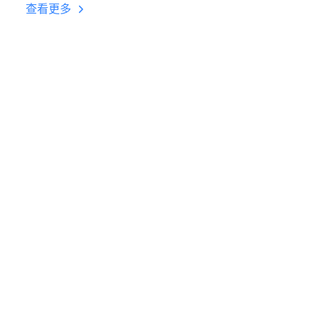
台挂机 按键设置教程
查看更多