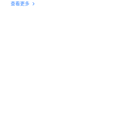
台挂机 按键设置教程
查看更多