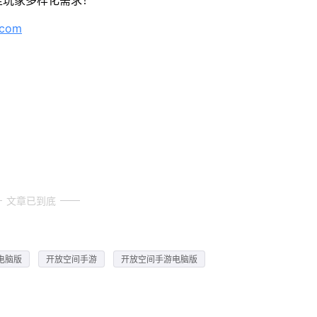
足玩家多样化需求！
.com
文章已到底
电脑版
开放空间手游
开放空间手游电脑版