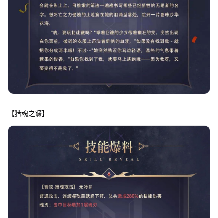
【猎魂之镰】