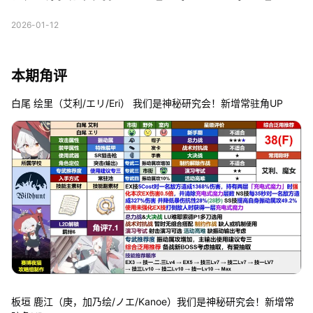
2026-01-12
本期角评
白尾 绘里（艾利/エリ/Eri） 我们是神秘研究会！新增常驻角UP
板垣 鹿江（庚，加乃绘/ノエ/Kanoe）我们是神秘研究会！新增常