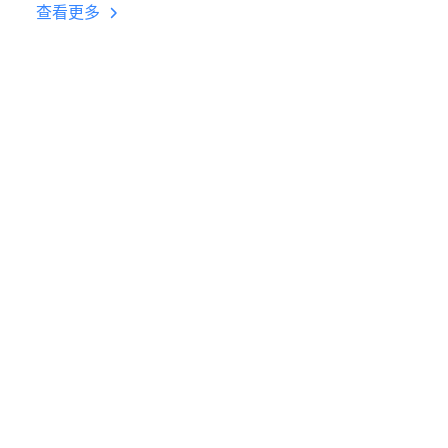
台挂机 按键设置教程
查看更多