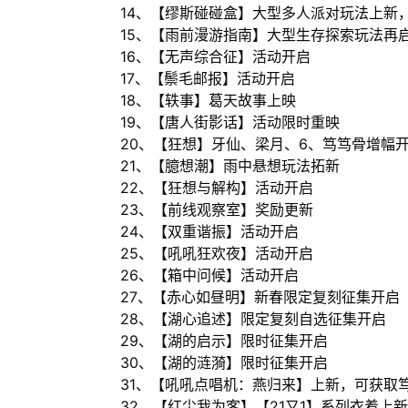
14、【缪斯碰碰盒】大型多人派对玩法上新
15、【雨前漫游指南】大型生存探索玩法再
16、【无声综合征】活动开启
17、【鬃毛邮报】活动开启
18、【轶事】葛天故事上映
19、【唐人街影话】活动限时重映
20、【狂想】牙仙、梁月、6、笃笃骨增幅
21、【臆想潮】雨中悬想玩法拓新
22、【狂想与解构】活动开启
23、【前线观察室】奖励更新
24、【双重谐振】活动开启
25、【吼吼狂欢夜】活动开启
26、【箱中问候】活动开启
27、【赤心如昼明】新春限定复刻征集开启
28、【湖心追述】限定复刻自选征集开启
29、【湖的启示】限时征集开启
30、【湖的涟漪】限时征集开启
31、【吼吼点唱机：燕归来】上新，可获取
32、【红尘我为客】【21又1】系列衣着上