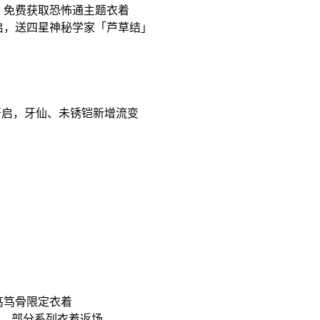
，免费获取恐怖通主题衣着
启，送四星神秘学家「芦草结」
开启，牙仙、未锈铠新增流变
笃笃骨限定衣着
新、部分系列衣着返场