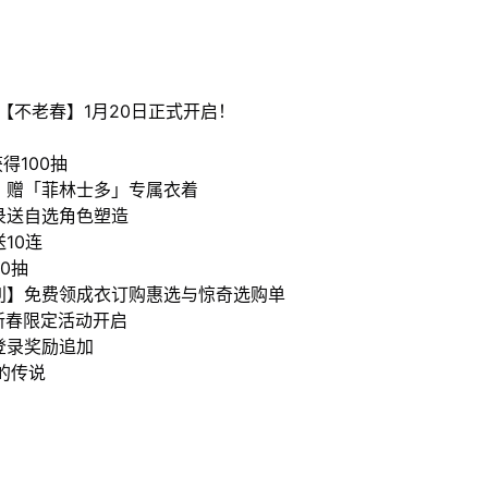
.4【不老春】1月20日正式开启！
得100抽
着】赠「菲林士多」专属衣着
录送自选角色塑造
10连
0抽
福利】免费领成衣订购惠选与惊奇选购单
新春限定活动开启
登录奖励追加
的传说