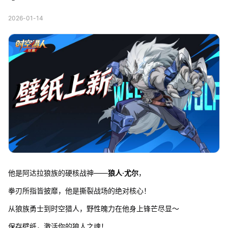
2026-01-14
他是阿达拉狼族的硬核战神——
狼人·尤尔
，
拳刃所指皆披靡，他是撕裂战场的绝对核心！
从狼族勇士到时空猎人，野性魄力在他身上锋芒尽显～
保存壁纸，激活你的狼人之魂！