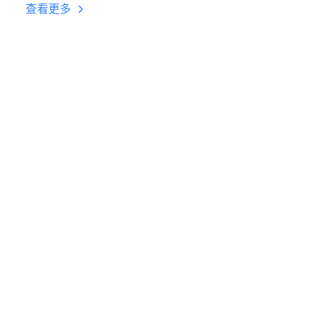
台挂机 按键设置教程
查看更多