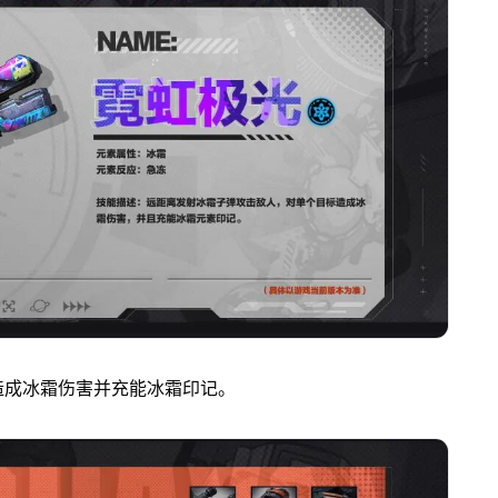
造成冰霜伤害并充能冰霜印记。