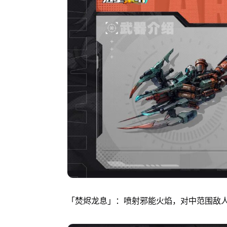
「焚烬龙息」：喷射邪能火焰，对中范围敌