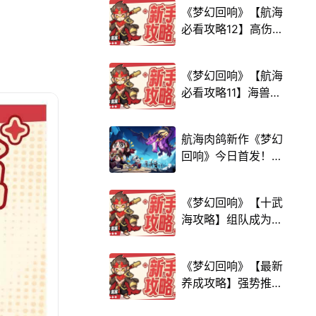
《梦幻回响》【航海
必看攻略12】高伤害
技能推荐，推关更
快！
《梦幻回响》【航海
必看攻略11】海兽技
能怎么选？速来修
炼！
航海肉鸽新作《梦幻
回响》今日首发！风
暴集结，深海探险！
《梦幻回响》【十武
海攻略】组队成为新
世界的霸主吧！宝石
配装
《梦幻回响》【最新
养成攻略】强势推
荐！所有客官均可食