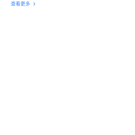
台挂机 按键设置教程
查看更多