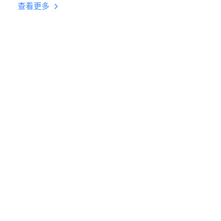
台挂机 按键设置教程
查看更多