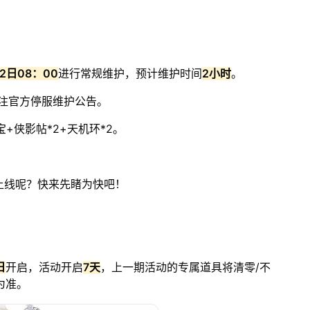
22日08：00
进行常规维护，预计维护时间
2小时
。
注官方停服维护公告。
+侠影帖*2+天机环*2。
上线呢？快来先睹为快吧！
日
开启，活动开启
7天
，上一期活动的专属道具将清零/不
为准。