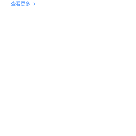
台挂机 按键设置教程
查看更多