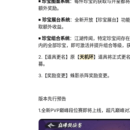
◾
珍宝图鉴系统
：每件珍宝的获取与升星都将
额外奖励。
◾
珍宝展台系统
：全新开放【珍宝展台】功
取额外收益。
◾
珍宝组合系统
：江湖传闻，特定珍宝间存在
内的全部珍宝，即可激活并提升组合等级，
2.【道具更名】原【
天机环
】道具将正式更
募。
3.【奖励变更】蛛影杀阵奖励变更。
版本先行预告
1.全新PVP巅峰段位赛即将上线，超凡巅峰