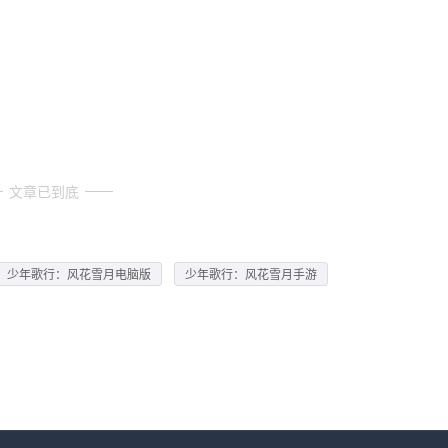
文章已到底
少年歌行：风花雪月电脑版
少年歌行：风花雪月手游