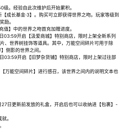
至150级。经验自此次维护后开始累积。
架全新【成长基金·3】。购买可立即获得世界之吻。玩家等级到
华奖励。
-【充值】中的世界之吻首充加赠进度。
25日03:59开启【汲爱商城】特别商店，限时上架全新系列
碎片、世界树挂饰等道具。其中，万能空间碎片可用于除
界】侧影的世界之间。
25日03:59开启【旧梦杂货铺】特别商店，限时上架过往部
使用【万能空间碎片】进行感召，该世界之间内的说明文本也
8月27日更新前发放的礼盒，开启后也可以收纳进【包裹】-
成就。
。