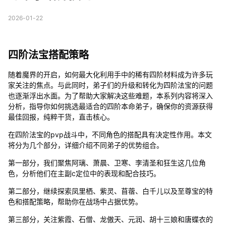
2026-01-22
四阶法宝搭配策略
随着魔界的开启，如何最大化利用手中的稀有四阶材料成为许多玩
家关注的焦点。与此同时，弟子们的升级和转化为四阶法宝的问题
也逐渐浮出水面。为了帮助大家解决这些难题，本系列内容将深入
分析，指导你如何挑选最适合的四阶本命弟子，确保你的资源获得
最佳回报，纯粹干货，直击核心。
在四阶法宝的pvp战斗中，不同角色的搭配具有决定性作用。本文
将分为几个部分，详细介绍不同弟子的优势组合。
第一部分，我们聚焦阿璃、萧晨、卫寒、李清圣和狂生这几位角
色，分析他们在主副c定位中的表现和配合技巧。
第二部分，继续探索凤里栖、紫灵、苜蓿、白千儿以及至尊宝的特
色和搭配策略，帮助你在战场中占据优势。
第三部分，关注紫霞、石僧、龙傲天、元润、胡十三娘和唐蝶衣的