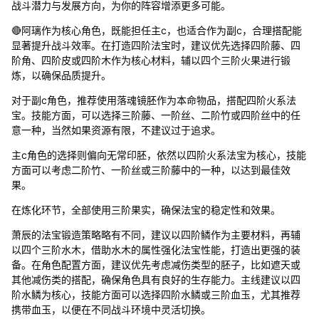
战斗潜力与发展方向，为你的阵容增添更多可能。
🔴阿璃作为核心角色，既能担任主c，也适合作为副c，合理搭配能
显著提升战斗效率。在打造四阶法宝时，建议优先选择四阶藤、四
阶角、四阶皮或四阶木作为核心材料，辅以四个三阶火果进行锻
炼，以确保品质提升。
对于副c角色，推荐使用落魂镜胚作为本命物品，搭配四阶火系法
宝。技能方面，可以选择三阶藤、一阶丝、二阶竹或四阶丝中的任
意一种，当然如果资源有限，不建议过于追求。
主c角色的选择则偏向无常印胚，依然以四阶火系法宝为核心，技能
方面可以考虑二阶竹、一阶丝或三阶藤中的一种，以达到最佳效
果。
在炼化环节，全部使用三阶果实，确保法宝的稳定性和效果。
萧辰的法宝锻造策略略有不同，建议以四阶鳞作为主要材料，再辅
以四个三阶水木，借助水木的属性强化法宝性能，打造出更强的装
备。在角色配置方面，建议优先考虑减伤类型的胚子，比如遮天或
其他减伤类的搭配，确保角色具有良好的生存能力。主线建议以四
阶水鳞为核心，技能方面可以选择四阶水鳞或三阶血玉，尤其推荐
携带血玉，以便在不同战斗环境中灵活切换。