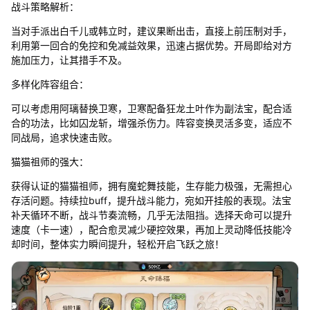
战斗策略解析：
当对手派出白千儿或韩立时，建议果断出击，直接上前压制对手，
利用第一回合的免控和免减益效果，迅速占据优势。开局即给对方
施加压力，让其措手不及。
多样化阵容组合：
可以考虑用阿璃替换卫寒，卫寒配备狂龙土叶作为副法宝，配合适
合的功法，比如囚龙斩，增强杀伤力。阵容变换灵活多变，适应不
同战局，追求快速击败。
猫猫祖师的强大：
获得认证的猫猫祖师，拥有魔蛇舞技能，生存能力极强，无需担心
存活问题。持续拉buff，提升战斗能力，宛如开挂般的表现。法宝
补天循环不断，战斗节奏流畅，几乎无法阻挡。选择天命可以提升
速度（卡一速），配合愈灵减少硬控效果，再加上灵动降低技能冷
却时间，整体实力瞬间提升，轻松开启飞跃之旅！