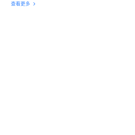
台挂机 按键设置教程
查看更多