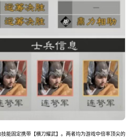
动技能固定携带【横刀耀武】。两者均为游戏中倍率顶尖的