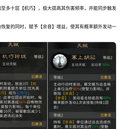
加至多十层【机巧】，极大提高其伤害频率，并能同步触发
力恢复的同时，赋予【余音】增益，使其有概率额外发动一