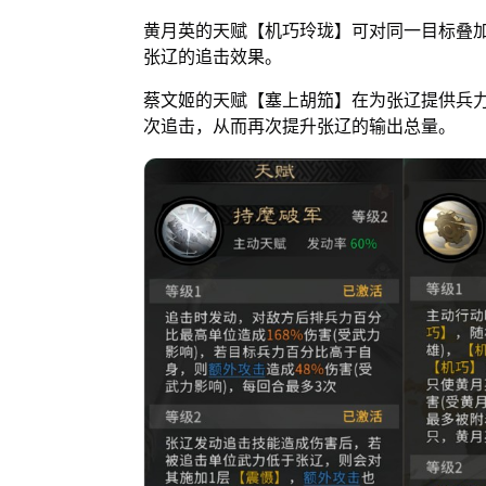
黄月英的天赋【机巧玲珑】可对同一目标叠
张辽的追击效果。
蔡文姬的天赋【塞上胡笳】在为张辽提供兵
次追击，从而再次提升张辽的输出总量。