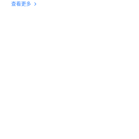
台挂机 按键设置教程
查看更多