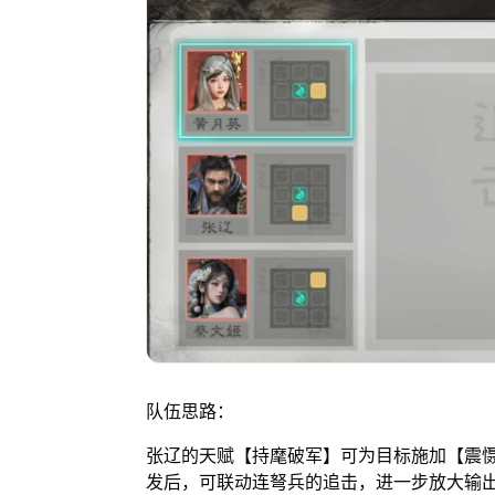
队伍思路：
张辽的天赋【持麾破军】可为目标施加【震
发后，可联动连弩兵的追击，进一步放大输