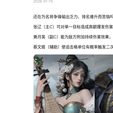
2026-01-15
还在为名将争锋输出乏力、排名难升而苦恼
张辽（主C）可对单一目标造成高额爆发伤
黄月英（副C）能为敌方附加持续伤害效果
蔡文姬（辅助）使追击格单位有概率触发二