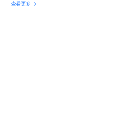
台挂机 按键设置教程
查看更多