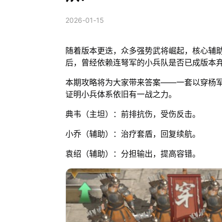
2026-01-15
随着版本更迭，众多强势武将崛起，核心辅
后，曾经依赖连弩军的小兵队是否已成版本
本期攻略将为大家带来答案——一套以穿杨
证明小兵体系依旧有一战之力。
典韦（主坦）：前排抗伤，受伤反击。
小乔（辅助）：治疗套盾，回复续航。
袁绍（辅助）：分担输出，提高容错。