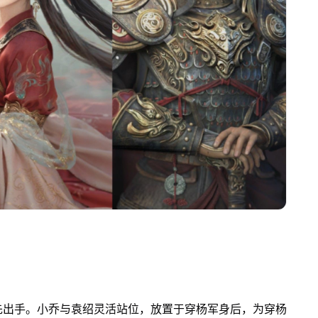
先出手。小乔与袁绍灵活站位，放置于穿杨军身后，为穿杨