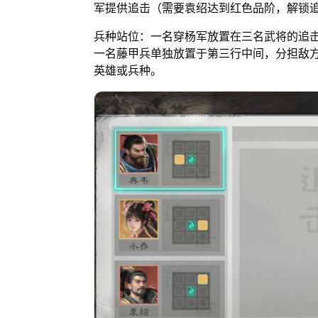
军提供追击（需要袁绍达到红色品阶，解锁
兵种站位：一名穿杨军放置在三名武将的追
一名藤甲兵单独放置于第三行中间，分担敌
英雄或兵种。