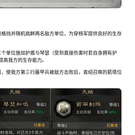
供格挡并随机挑衅两名敌方单位，为穿杨军提供良好的生存
三个单位施加护盾与琴瑟（受到直接伤害时若自身拥有护
提高我方的生存能力。
塔，使我方第三行藤甲兵被敌方击败后，袁绍召唤的箭塔位