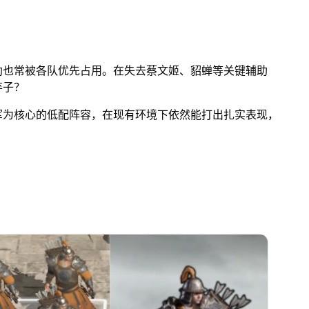
助也常被各队优先占用。在失去蔡文姬、貂蝉等关键辅助
弃子？
军为核心的低配阵容，在现有环境下依然能打出扎实表现，