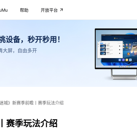
uMu
帮助
开放平台
不挑设备，秒开秒用！
，高清大屏，自由多开
迷城》新赛季前瞻丨赛季玩法介绍
丨赛季玩法介绍