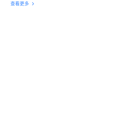
台挂机 按键设置教程
查看更多