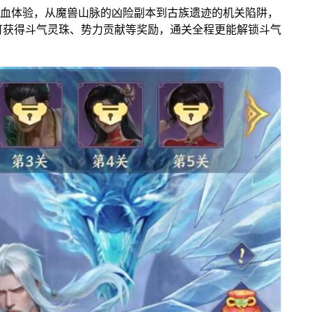
热血体验，从魔兽山脉的凶险副本到古族遗迹的机关陷阱，
可获得斗气灵珠、势力贡献等奖励，通关全程更能解锁斗气