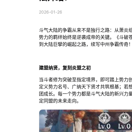
2026-01-26
斗气大陆的争霸从来不是独行之路：从萧炎
势力的羁绊始终是逆袭成帝的关键。《斗破苍
到大陆巨擘的崛起之路，续写中州争霸传奇
建盟纳贤，复刻炎盟之初
当斗者修为突破至指定境界，即可踏上势力
定义势力名号、广纳天下贤才共筑根基；若
团成长。每一个势力都是斗气大陆的新兴力
定同盟的未来走向。