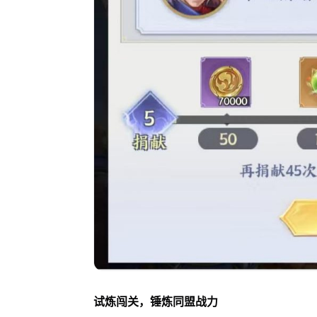
试炼闯关，锤炼同盟战力