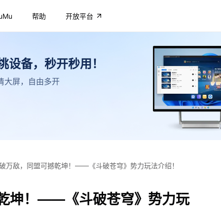
uMu
帮助
开放平台
不挑设备，秒开秒用！
，高清大屏，自由多开
破万敌，同盟可撼乾坤！——《斗破苍穹》势力玩法介绍！
乾坤！——《斗破苍穹》势力玩