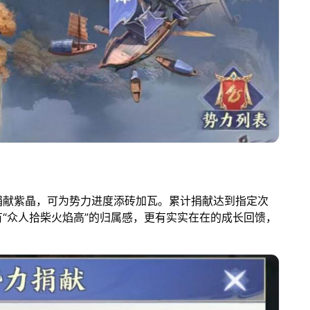
捐献紫晶，可为势力进度添砖加瓦。累计捐献达到指定次
“众人拾柴火焰高”的归属感，更有实实在在的成长回馈，