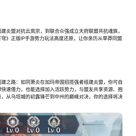
组建炎盟对抗云岚宗，到联合众强成立天府联盟共抗魂族，
穹》正版IP手游势力玩法高度还原，让你亲历从草莽同盟
！
创建之路：如同萧炎在加玛帝国招揽强者组建炎盟，你可自
想快速借力，也能选择加入活跃势力，与盟友共享资源、抱
量，从乌坦城的初露锋芒到中州的巅峰对决，你的选择将决