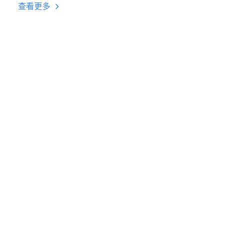
台挂机 按键设置教程
查看更多