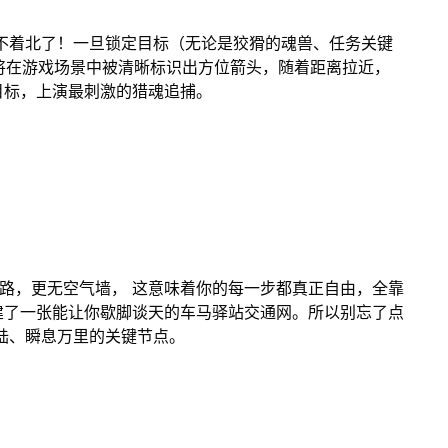
不着北了！一旦锁定目标（无论是狡猾的魂兽、任务关键
将在游戏场景中被清晰标识出方位箭头，随着距离拉近，
目标，上演最刺激的猎魂追捕。
路，更无空气墙， 这意味着你的每一步都真正自由，全靠
建了一张能让你歇脚谈天的车马驿站交通网。所以别忘了点
陆、瞬息万里的关键节点。