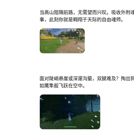
当高山阻隔前路，无需望而兴叹。吸收外附
事，此刻你就是翱翔于天际的自由魂师。
面对陡峭悬崖或深邃沟壑，双腿难及？掏出
如鹰隼般飞跃在空中。