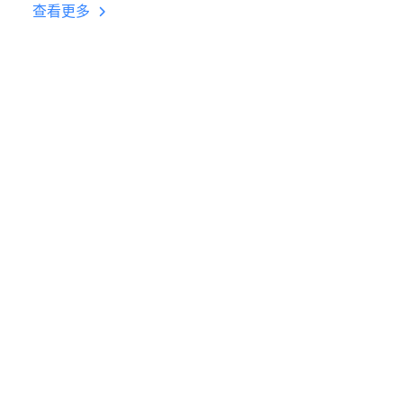
台挂机 按键设置教程
查看更多