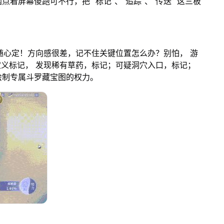
屏幕傻跑可不行，把 “标记”、“追踪”、“传送” 这三板
标随心定！方向感很差，记不住关键位置怎么办？别怕， 游
定义标记， 发现稀有草药，标记；可疑洞穴入口，标记；
绘制专属斗罗藏宝图的权力。