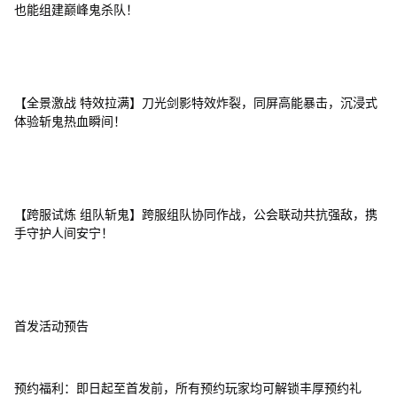
也能组建巅峰鬼杀队！
【全景激战 特效拉满】刀光剑影特效炸裂，同屏高能暴击，沉浸式
体验斩鬼热血瞬间！
【跨服试炼 组队斩鬼】跨服组队协同作战，公会联动共抗强敌，携
手守护人间安宁！
首发活动预告
预约福利：即日起至首发前，所有预约玩家均可解锁丰厚预约礼