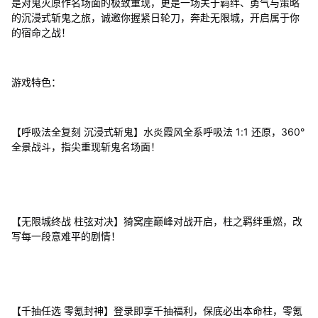
是对鬼灭原作名场面的极致重现，更是一场关于羁绊、勇气与策略
的沉浸式斩鬼之旅，诚邀你握紧日轮刀，奔赴无限城，开启属于你
的宿命之战！
游戏特色：
【呼吸法全复刻 沉浸式斩鬼】水炎霞风全系呼吸法 1:1 还原，360°
全景战斗，指尖重现斩鬼名场面！
【无限城终战 柱弦对决】猗窝座巅峰对战开启，柱之羁绊重燃，改
写每一段意难平的剧情！
【千抽任选 零氪封神】登录即享千抽福利，保底必出本命柱，零氪