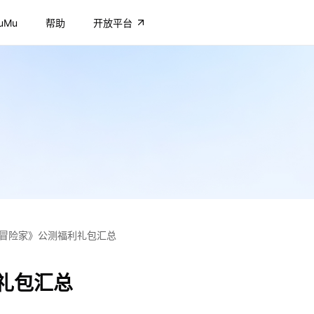
uMu
帮助
开放平台
冒险家》公测福利礼包汇总
礼包汇总