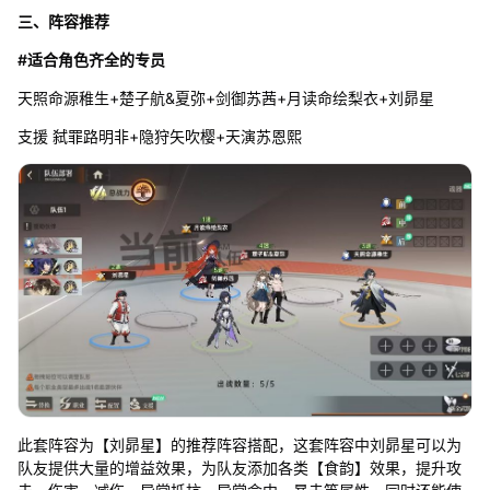
三、阵容推荐
#适合角色齐全的专员
天照命源稚生+楚子航&夏弥+剑御苏茜+月读命绘梨衣+刘昴星
支援 弑罪路明非+隐狩矢吹樱+天演苏恩熙
此套阵容为【刘昴星】的推荐阵容搭配，这套阵容中刘昴星可以为
队友提供大量的增益效果，为队友添加各类【食韵】效果，提升攻