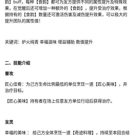
韵】buff，每种【食韵】都可为友方提供不同的属性提升及特殊效
果，在觉醒后还可增加一种额外的【食韵】，提升受治疗效果，根
据持有的【食韵】数量还可激活伤害及减伤提升效果，可以极大的
提升团队的属性值！
关键词：炉火纯青 幸福滋味 增益辅助 数值提升
二、技能介绍
普攻
匠心佳肴：为己方生命比例最低的单位烹饪一道【匠心美味】，并
治疗目标。
【匠心美味】持有者在场上任意友方单位行动后获得治疗。
言灵
幸福的美味 ： 给己方全体烹饪一道【奇迹料理】，持续至本回合结