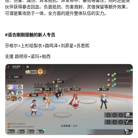
击、伤害、减伤、异常抵抗、异常命中、暴击等属性，同时还能使
伙伴获得暴击回血、负面抵抗、伤害溅射、灵值保留等额外效果，
可谓是集攻防于一体，全方面的提升整体队伍的实力。
#适合刚刚接触的新人专员
芬格尔+上杉绘梨衣+路鸣泽+刘昴星+苏恩熙
支援 路明非+诺玛+帕西